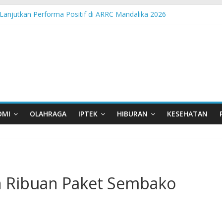
Lanjutkan Performa Positif di ARRC Mandalika 2026
 Pangan Lokal, PLN Kupang Pasok Listrik Industri Penyimpanan Aya
nden Pertamina Patra Niaga Terpikat Produk UMKM Mitra Binaan de
ast Java – North Resmi Bergulir, MPM Honda Jatim Hadirkan Kompeti
sia Hadir di Belu, Bupati Willy : Terima Kasih BI Atas Kepeduliannya 
OMI
OLAHRAGA
IPTEK
HIBURAN
KESEHATAN
n Ribuan Paket Sembako