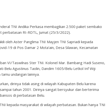
nderal TNI Andika Perkasa membagikan 2.500 paket sembako
t perbatasan RI-RDTL, Jumat (25/3/2022).
ili oleh Aster Panglima TNI Mayjen TNI Sapriadi kepada
vid-19 di Pos Damar 2 Mota’ain, Desa Silawan, Kecamatan
Paban VI/Taswilnas Ster TNI. Kolonel Mar. Bambang Hadi Suseno,
i Belu Agustinus Taolin, Dandim 1605/Belu Letkol Inf Wiji
 tamu undangan lainnya.
kan, dirinya tidak asing di wilayah Kabupaten Belu karena
ampai tahun 2001. Dirinya sangat bersyukur dan berterima
ansos di perbatasan Belu.
an TNI kepada masyarakat di wilayah perbatasan. Bukan hanya TNI