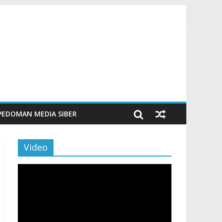
m Beku, Jelang Peringatan HUT RI ke-81
ngan Sentuhan Kemanusiaan dan Keberlanjutan
si dan Aktivitas Seru untuk Generasi Muda
Tingkatkan Budaya Literasi
PEDOMAN MEDIA SIBER
Video
Pemutar
Video