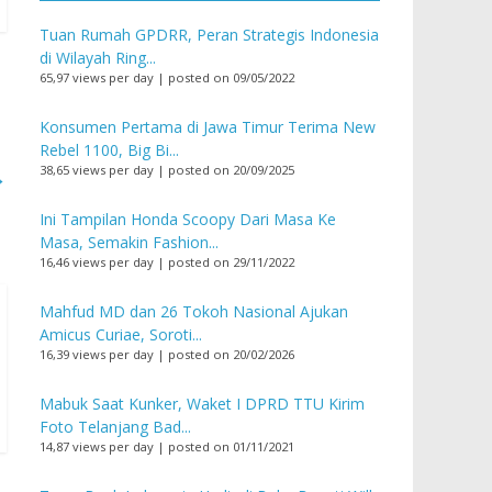
Tuan Rumah GPDRR, Peran Strategis Indonesia
di Wilayah Ring...
65,97 views per day
|
posted on 09/05/2022
Konsumen Pertama di Jawa Timur Terima New
Rebel 1100, Big Bi...
38,65 views per day
|
posted on 20/09/2025
→
Ini Tampilan Honda Scoopy Dari Masa Ke
Masa, Semakin Fashion...
16,46 views per day
|
posted on 29/11/2022
Mahfud MD dan 26 Tokoh Nasional Ajukan
Amicus Curiae, Soroti...
16,39 views per day
|
posted on 20/02/2026
Mabuk Saat Kunker, Waket I DPRD TTU Kirim
Foto Telanjang Bad...
14,87 views per day
|
posted on 01/11/2021