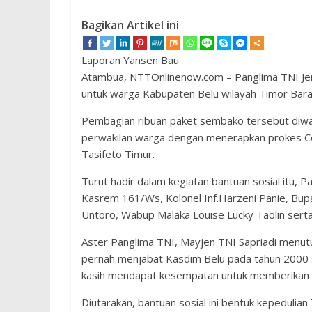
Bagikan Artikel ini
Laporan Yansen Bau
Atambua, NTTOnlinenow.com – Panglima TNI Je
untuk warga Kabupaten Belu wilayah Timor Bara
Pembagian ribuan paket sembako tersebut diwak
perwakilan warga dengan menerapkan prokes Co
Tasifeto Timur.
Turut hadir dalam kegiatan bantuan sosial itu, 
Kasrem 161/Ws, Kolonel Inf.Harzeni Panie, Bupat
Untoro, Wabup Malaka Louise Lucky Taolin serta
Aster Panglima TNI, Mayjen TNI Sapriadi menutur
pernah menjabat Kasdim Belu pada tahun 2000 s
kasih mendapat kesempatan untuk memberikan b
Diutarakan, bantuan sosial ini bentuk kepeduli