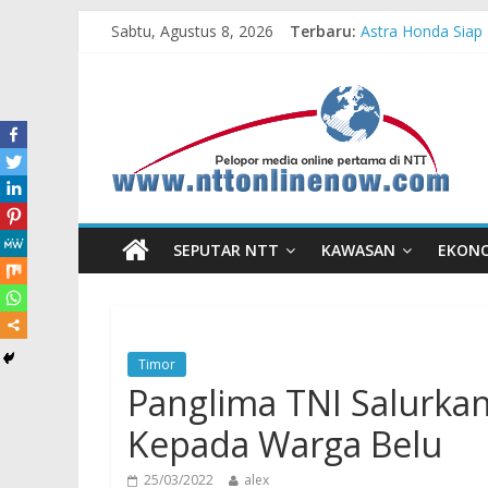
Sabtu, Agustus 8, 2026
Terbaru:
Astra Honda Siap 
Dukung Ketahanan
Komisaris Indepe
Honda DBL 2026 E
Teras Bank Indone
SEPUTAR NTT
KAWASAN
EKON
Timor
Panglima TNI Salurka
Kepada Warga Belu
25/03/2022
alex