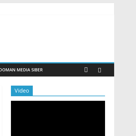
m Beku, Jelang Peringatan HUT RI ke-81
ngan Sentuhan Kemanusiaan dan Keberlanjutan
si dan Aktivitas Seru untuk Generasi Muda
Tingkatkan Budaya Literasi
DOMAN MEDIA SIBER
Video
Pemutar
Video