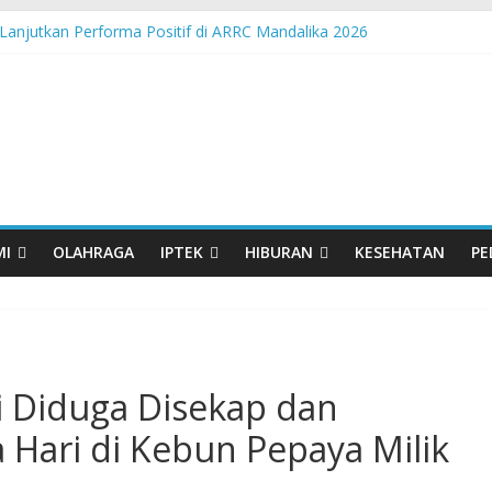
Lanjutkan Performa Positif di ARRC Mandalika 2026
 Pangan Lokal, PLN Kupang Pasok Listrik Industri Penyimpanan Aya
nden Pertamina Patra Niaga Terpikat Produk UMKM Mitra Binaan de
ast Java – North Resmi Bergulir, MPM Honda Jatim Hadirkan Kompeti
sia Hadir di Belu, Bupati Willy : Terima Kasih BI Atas Kepeduliannya 
MI
OLAHRAGA
IPTEK
HIBURAN
KESEHATAN
PE
i Diduga Disekap dan
 Hari di Kebun Pepaya Milik