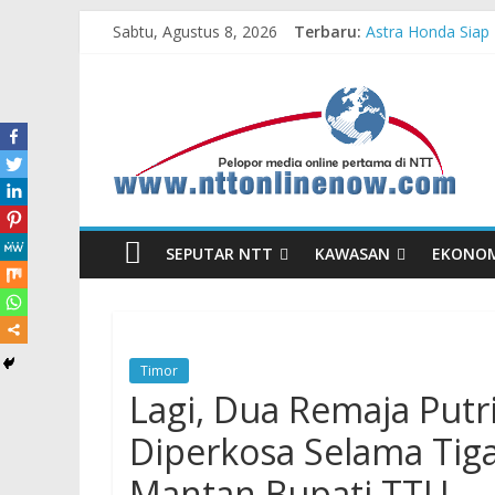
Sabtu, Agustus 8, 2026
Terbaru:
Astra Honda Siap 
Dukung Ketahanan
Komisaris Indepe
Honda DBL 2026 E
Teras Bank Indone
SEPUTAR NTT
KAWASAN
EKONO
Timor
Lagi, Dua Remaja Putr
Diperkosa Selama Tiga
Mantan Bupati TTU