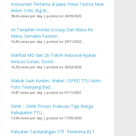
Konsumen Pertama di Jawa Timur Terima New
Rebel 1100, Big Bi...
38,65 views per day
|
posted on 20/09/2025
Ini Tampilan Honda Scoopy Dari Masa Ke
Masa, Semakin Fashion...
16,45 views per day
|
posted on 29/11/2022
Mahfud MD dan 26 Tokoh Nasional Ajukan
Amicus Curiae, Soroti...
16,39 views per day
|
posted on 20/02/2026
Mabuk Saat Kunker, Waket I DPRD TTU Kirim
Foto Telanjang Bad...
14,87 views per day
|
posted on 01/11/2021
Detik – Detik Proses Evakuasi Tiga Warga
Kabupaten TTU...
13,94 views per day
|
posted on 17/05/2020
Palsukan Tandatangan 175 Penerima BLT