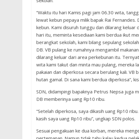
sekolah.
“Waktu itu hari Kamis pagi jam 06.30 wita, tang
lewat kebun pepaya milik bapak Rai Fernandes. 
kebun. Kami disuruh tunggu dan dilarang keluar 
hari itu, meminta kesediaan kami berdua ikut me
berangkat sekolah, kami bilang sepulang sekolah
DB. VB pulang ke rumahnya mengambil makanan 
dilarang keluar dari area perkebunan itu. Terny
wita kami takut dan minta mau pulang, mereka l
pakaian dan diperkosa secara berulang kali. V
hutan gamal. Di sana kami berdua diperkosa”, kis
SDN, didampingi bapaknya Petrus Nepsa juga me
DB memberinya uang Rp10 ribu.
“Setelah diperkosa, saya dikasih uang Rp10 ribu.
kasih saya uang Rp10 ribu”, ungkap SDN polos.
Sesuai pengakuan ke dua korban, mereka menge
pertemanan. Namun tidak tahu kalau kedua pela