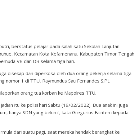
ri, berstatus pelajar pada salah satu Sekolah Lanjutan
Tubuhue, Kecamatan Kota Kefamenanu, Kabupaten Timor Tengah
pemuda VB dan DB selama tiga hari.
iduga disekap dan diperkosa oleh dua orang pekerja selama tiga
rang nomor 1 di TTU, Raymundus Sau Fernandes S.Pt.
dilaporkan orang tua korban ke Mapolres TTU.
dian itu ke polisi hari Sabtu (19/02/2022). Dua anak ini juga
isum, hanya SDN yang belum”, kata Gregorius Faintem kepada
rmula dari suatu pagi, saat mereka hendak berangkat ke