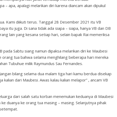
a – apa, apalagi melarikan diri karena diancam akan dipukul
ua. Kami diikuti terus. Tanggal 28 Desember 2021 itu VB
aya itu juga. Di sana tidak ada siapa – siapa, hanya VB dan DB
orang lain yang kesana setiap hari, selain bapak Rai memeriksa
B pada Sabtu siang namun dipaksa melarikan diri ke Maubesi
e orang tua bahwa selama menghilang beberapa hari mereka
rahan Tubuhue milik Raymundus Sau Fernandes.
 Jangan bilang selama dua malam tiga hari kamu berdua disekap
 kalian dari Maubesi. Awas kalau kalian melapor” , ancam VB
keluarga dari salah satu korban menemukan keduanya di Maubesi
e duanya ke orang tua masing – masing. Selanjutnya pihak
 setempat.