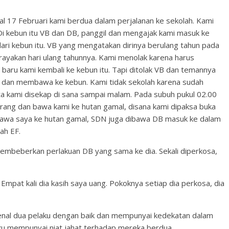
gal 17 Februari kami berdua dalam perjalanan ke sekolah. Kami
Di kebun itu VB dan DB, panggil dan mengajak kami masuk ke
dari kebun itu. VB yang mengatakan dirinya berulang tahun pada
rayakan hari ulang tahunnya. Kami menolak karena harus
 baru kami kembali ke kebun itu. Tapi ditolak VB dan temannya
dan membawa ke kebun. Kami tidak sekolah karena sudah
ata kami disekap di sana sampai malam. Pada subuh pukul 02.00
arang dan bawa kami ke hutan gamal, disana kami dipaksa buka
B bawa saya ke hutan gamal, SDN juga dibawa DB masuk ke dalam
ah EF.
mbeberkan perlakuan DB yang sama ke dia. Sekali diperkosa,
 Empat kali dia kasih saya uang. Pokoknya setiap dia perkosa, dia
nal dua pelaku dengan baik dan mempunyai kedekatan dalam
ku mempunyai niat jahat terhadap mereka berdua.