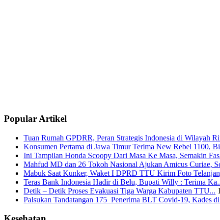
Popular Artikel
Tuan Rumah GPDRR, Peran Strategis Indonesia di Wilayah Rin
Konsumen Pertama di Jawa Timur Terima New Rebel 1100, Big
Ini Tampilan Honda Scoopy Dari Masa Ke Masa, Semakin Fash
Mahfud MD dan 26 Tokoh Nasional Ajukan Amicus Curiae, Sor
Mabuk Saat Kunker, Waket I DPRD TTU Kirim Foto Telanjang
Teras Bank Indonesia Hadir di Belu, Bupati Willy : Terima Ka..
Detik – Detik Proses Evakuasi Tiga Warga Kabupaten TTU...
Palsukan Tandatangan 175 Penerima BLT Covid-19, Kades di 
Kesehatan