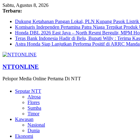
Sabtu, Agustus 8, 2026
Terbaru:
Dukung Ketahanan Pangan Lokal, PLN Kupang Pasok Listrik 
Komisaris Independen Pertamina Patra Niaga Terpikat Prod
Honda DBL 2026 East Java – North Resmi Bergulir, MPM Hond
Teras Bank Indonesia Hadir di Belu, Bupati Willy : Terima Ka
Astra Honda Siap Lanjutkan Performa Positif di ARRC Manda
NTTONLINE
Pelopor Media Online Pertama Di NTT
Seputar NTT
Alrosa
Flores
Sumba
Timor
Kawasan
Nasional
Dunia
Ekonomi