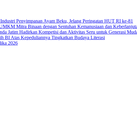
Industri Penyimpanan Ayam Beku, Jelang Peringatan HUT RI ke-81
uk UMKM Mitra Binaan dengan Sentuhan Kemanusiaan dan Keberlanjut
a Jatim Hadirkan Kompetisi dan Aktivitas Seru untuk Generasi Mud
sih BI Atas Kepeduliannya Tingkatkan Budaya Literasi
lika 2026