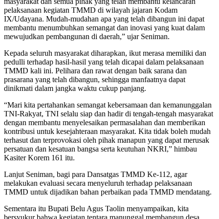
masyarakat dan semua pihak yang telah membantu kelancaran
pelaksanaan kegiatan TMMD di wilayah jajaran Kodam
IX/Udayana. Mudah-mudahan apa yang telah dibangun ini dapat
membantu menumbuhkan semangat dan inovasi yang kuat dalam
mewujudkan pembangunan di daerah,” ujar Seniman.
Kepada seluruh masyarakat diharapkan, ikut merasa memiliki dan
pedulli terhadap hasil-hasil yang telah dicapai dalam pelaksanaan
TMMD kali ini. Pelihara dan rawat dengan baik sarana dan
prasarana yang telah dibangun, sehingga manfaatnya dapat
dinikmati dalam jangka waktu cukup panjang.
“Mari kita pertahankan semangat kebersamaan dan kemanunggalan
TNI-Rakyat, TNI selalu siap dan hadir di tengah-tengah masyarakat
dengan membantu menyelesaikan permasalahan dan memberikan
kontribusi untuk kesejahteraan masyarakat. Kita tidak boleh mudah
terhasut dan terprovokasi oleh pihak manapun yang dapat merusak
persatuan dan kesatuan bangsa serta keutuhan NKRI,” himbau
Kasiter Korem 161 itu.
Lanjut Seniman, bagi para Dansatgas TMMD Ke-112, agar
melakukan evaluasi secara menyeluruh terhadap pelaksanaan
TMMD untuk dijadikan bahan perbaikan pada TMMD mendatang.
Sementara itu Bupati Belu Agus Taolin menyampaikan, kita
bersyukur bahwa kegiatan tentara manunggal membangun desa