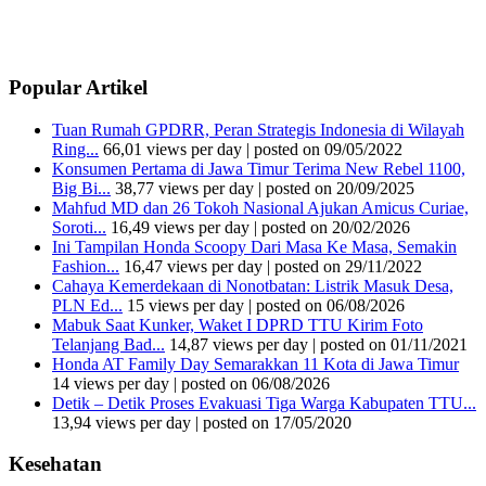
Popular Artikel
Tuan Rumah GPDRR, Peran Strategis Indonesia di Wilayah
Ring...
66,01 views per day
|
posted on 09/05/2022
Konsumen Pertama di Jawa Timur Terima New Rebel 1100,
Big Bi...
38,77 views per day
|
posted on 20/09/2025
Mahfud MD dan 26 Tokoh Nasional Ajukan Amicus Curiae,
Soroti...
16,49 views per day
|
posted on 20/02/2026
Ini Tampilan Honda Scoopy Dari Masa Ke Masa, Semakin
Fashion...
16,47 views per day
|
posted on 29/11/2022
Cahaya Kemerdekaan di Nonotbatan: Listrik Masuk Desa,
PLN Ed...
15 views per day
|
posted on 06/08/2026
Mabuk Saat Kunker, Waket I DPRD TTU Kirim Foto
Telanjang Bad...
14,87 views per day
|
posted on 01/11/2021
Honda AT Family Day Semarakkan 11 Kota di Jawa Timur
14 views per day
|
posted on 06/08/2026
Detik – Detik Proses Evakuasi Tiga Warga Kabupaten TTU...
13,94 views per day
|
posted on 17/05/2020
Kesehatan