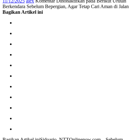
11/12/2025
alex
Komentar Dinonaktifkan
pada Berikut Urutan
Berkendara Sebelum Bepergian, Agar Tetap Cari Aman di Jalan
Bagikan Artikel ini
Bagikan Artikel iniSidoarjo, NTTOnlinenow.com – Sebelum