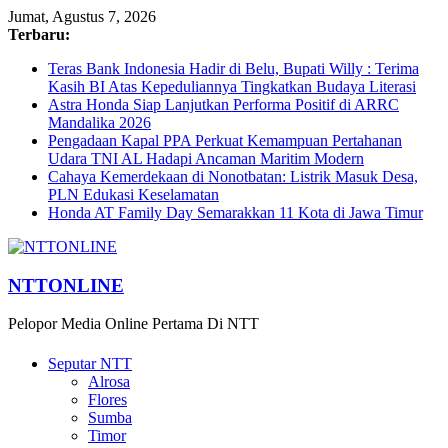
Jumat, Agustus 7, 2026
Terbaru:
Teras Bank Indonesia Hadir di Belu, Bupati Willy : Terima
Kasih BI Atas Kepeduliannya Tingkatkan Budaya Literasi
Astra Honda Siap Lanjutkan Performa Positif di ARRC
Mandalika 2026
Pengadaan Kapal PPA Perkuat Kemampuan Pertahanan
Udara TNI AL Hadapi Ancaman Maritim Modern
Cahaya Kemerdekaan di Nonotbatan: Listrik Masuk Desa,
PLN Edukasi Keselamatan
Honda AT Family Day Semarakkan 11 Kota di Jawa Timur
NTTONLINE
Pelopor Media Online Pertama Di NTT
Seputar NTT
Alrosa
Flores
Sumba
Timor