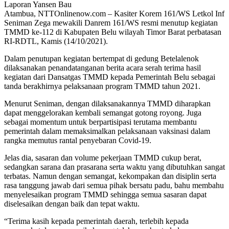
Laporan Yansen Bau
Atambua, NTTOnlinenow.com – Kasiter Korem 161/WS Letkol Inf
Seniman Zega mewakili Danrem 161/WS resmi menutup kegiatan
TMMD ke-112 di Kabupaten Belu wilayah Timor Barat perbatasan
RI-RDTL, Kamis (14/10/2021).
Dalam penutupan kegiatan bertempat di gedung Betelalenok
dilaksanakan penandatanganan berita acara serah terima hasil
kegiatan dari Dansatgas TMMD kepada Pemerintah Belu sebagai
tanda berakhirnya pelaksanaan program TMMD tahun 2021.
Menurut Seniman, dengan dilaksanakannya TMMD diharapkan
dapat menggelorakan kembali semangat gotong royong. Juga
sebagai momentum untuk berpartisipasi terutama membantu
pemerintah dalam memaksimalkan pelaksanaan vaksinasi dalam
rangka memutus rantal penyebaran Covid-19.
Jelas dia, sasaran dan volume pekerjaan TMMD cukup berat,
sedangkan sarana dan prasarana serta waktu yang dibutuhkan sangat
terbatas. Namun dengan semangat, kekompakan dan disiplin serta
rasa tanggung jawab dari semua pihak bersatu padu, bahu membahu
menyelesaikan program TMMD sehingga semua sasaran dapat
diselesaikan dengan baik dan tepat waktu.
“Terima kasih kepada pemerintah daerah, terlebih kepada