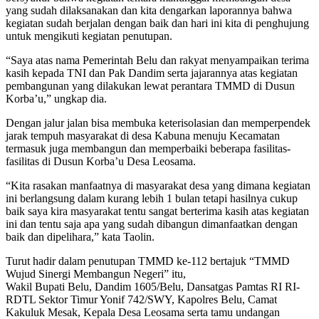
yang sudah dilaksanakan dan kita dengarkan laporannya bahwa
kegiatan sudah berjalan dengan baik dan hari ini kita di penghujung
untuk mengikuti kegiatan penutupan.
“Saya atas nama Pemerintah Belu dan rakyat menyampaikan terima
kasih kepada TNI dan Pak Dandim serta jajarannya atas kegiatan
pembangunan yang dilakukan lewat perantara TMMD di Dusun
Korba’u,” ungkap dia.
Dengan jalur jalan bisa membuka keterisolasian dan memperpendek
jarak tempuh masyarakat di desa Kabuna menuju Kecamatan
termasuk juga membangun dan memperbaiki beberapa fasilitas-
fasilitas di Dusun Korba’u Desa Leosama.
“Kita rasakan manfaatnya di masyarakat desa yang dimana kegiatan
ini berlangsung dalam kurang lebih 1 bulan tetapi hasilnya cukup
baik saya kira masyarakat tentu sangat berterima kasih atas kegiatan
ini dan tentu saja apa yang sudah dibangun dimanfaatkan dengan
baik dan dipelihara,” kata Taolin.
Turut hadir dalam penutupan TMMD ke-112 bertajuk “TMMD
Wujud Sinergi Membangun Negeri” itu,
Wakil Bupati Belu, Dandim 1605/Belu, Dansatgas Pamtas RI RI-
RDTL Sektor Timur Yonif 742/SWY, Kapolres Belu, Camat
Kakuluk Mesak, Kepala Desa Leosama serta tamu undangan