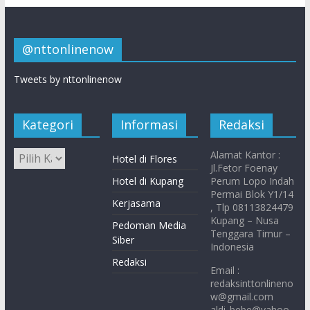
@nttonlinenow
Tweets by nttonlinenow
Kategori
Informasi
Redaksi
Alamat Kantor :
Hotel di Flores
Jl.Fetor Foenay
Hotel di Kupang
Perum Lopo Indah
Permai Blok Y1/14
Kerjasama
, Tlp 08113824479
Kupang – Nusa
Pedoman Media
Tenggara Timur –
Siber
Indonesia
Redaksi
Email :
redaksinttonlineno
w@gmail.com
aldi_bebe@yahoo.