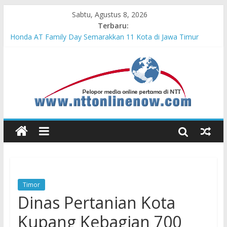
Sabtu, Agustus 8, 2026
Terbaru:
Cahaya Kemerdekaan di Nonotbatan: Listrik Masuk Desa, PLN
Edukasi Keselamatan
Honda AT Family Day Semarakkan 11 Kota di Jawa Timur
Teras Bank Indonesia Hadir di Belu, Bupati Willy : Terima Kasih
BI Atas Kepeduliannya Tingkatkan Budaya Literasi
Astra Honda Siap Lanjutkan Performa Positif di ARRC
Mandalika 2026
Pengadaan Kapal PPA Perkuat Kemampuan Pertahanan Udara
TNI AL Hadapi Ancaman Maritim Modern
Timor
Dinas Pertanian Kota
Kupang Kebagian 700