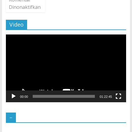
Dinonaktifkan
Video
Pemutar
Video
00:00
01:22:45
–