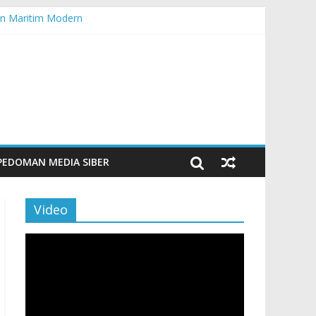
n Maritim Modern
aporan
PEDOMAN MEDIA SIBER
Video
Pemutar
Video