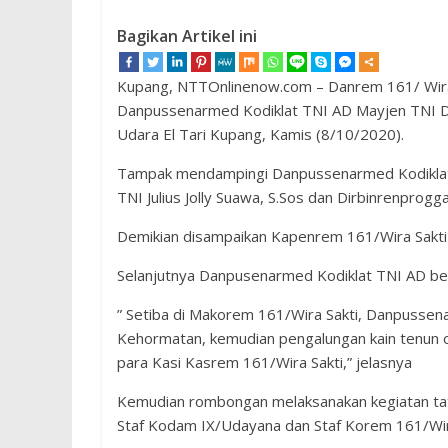
Bagikan Artikel ini
Kupang, NTTOnlinenow.com – Danrem 161/ Wira
Danpussenarmed Kodiklat TNI AD Mayjen TNI Dwi
Udara El Tari Kupang, Kamis (8/10/2020).
Tampak mendampingi Danpussenarmed Kodiklat 
TNI Julius Jolly Suawa, S.Sos dan Dirbinrenpro
Demikian disampaikan Kapenrem 161/Wira Sakti 
Selanjutnya Danpusenarmed Kodiklat TNI AD b
” Setiba di Makorem 161/Wira Sakti, Danpussena
Kehormatan, kemudian pengalungan kain tenun o
para Kasi Kasrem 161/Wira Sakti,” jelasnya
Kemudian rombongan melaksanakan kegiatan ta
Staf Kodam IX/Udayana dan Staf Korem 161/Wira