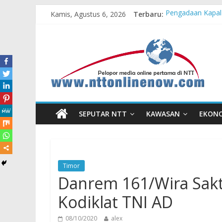
Kamis, Agustus 6, 2026
Terbaru:
Pengadaan Kapal
Cahaya Kemerdeka
Honda AT Family
Hasil KKN Kolab
Kelurahan Manua
SEPUTAR NTT
KAWASAN
EKON
Timor
Danrem 161/Wira Sak
Kodiklat TNI AD
08/10/2020
alex