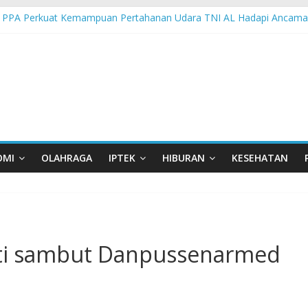
 PPA Perkuat Kemampuan Pertahanan Udara TNI AL Hadapi Ancama
an di Nonotbatan: Listrik Masuk Desa, PLN Edukasi Keselamatan
 Day Semarakkan 11 Kota di Jawa Timur
orasi UGM-Undana Jadi Pedoman Bangun Desa Desa, Tak Sekadar L
man Gelar Beragam Lomba Meriahkan HUT ke-81 RI
OMI
OLAHRAGA
IPTEK
HIBURAN
KESEHATAN
ti sambut Danpussenarmed