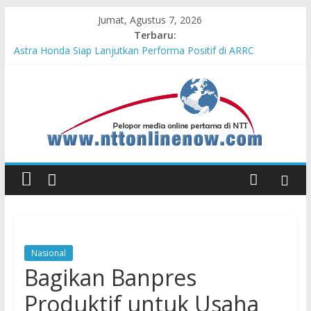
Jumat, Agustus 7, 2026
Terbaru:
Astra Honda Siap Lanjutkan Performa Positif di ARRC
Mandalika 2026
Pengadaan Kapal PPA Perkuat Kemampuan Pertahanan Udara
TNI AL Hadapi Ancaman Maritim Modern
Cahaya Kemerdekaan di Nonotbatan: Listrik Masuk Desa, PLN
Edukasi Keselamatan
Honda AT Family Day Semarakkan 11 Kota di Jawa Timur
Hasil KKN Kolaborasi UGM-Undana Jadi Pedoman Bangun
Desa Desa, Tak Sekadar Laporan
Nasional
Bagikan Banpres
Produktif untuk Usaha