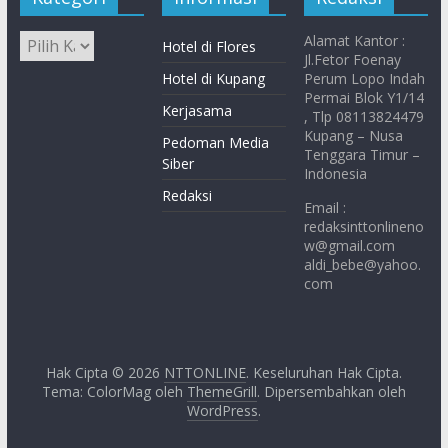
Alamat Kantor :
Hotel di Flores
Jl.Fetor Foenay
Hotel di Kupang
Perum Lopo Indah
Permai Blok Y1/14
Kerjasama
, Tlp 08113824479
Kupang – Nusa
Pedoman Media
Tenggara Timur –
Siber
Indonesia
Redaksi
Email :
redaksinttonlineno
w@gmail.com
aldi_bebe@yahoo.
com
Hak Cipta © 2026
NTTONLINE
. Keseluruhan Hak Cipta.
Tema: ColorMag oleh
ThemeGrill
. Dipersembahkan oleh
WordPress
.