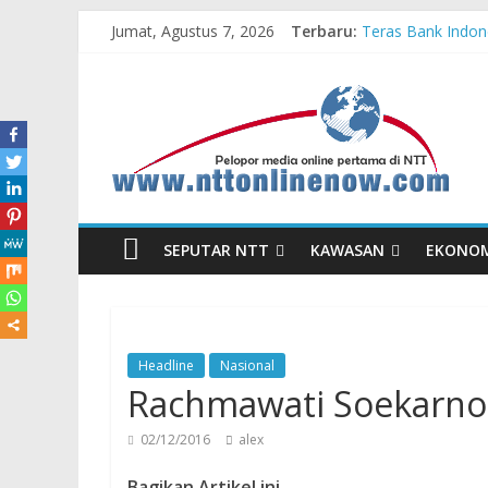
Jumat, Agustus 7, 2026
Terbaru:
Teras Bank Indone
Astra Honda Siap
Pengadaan Kapal
Cahaya Kemerdeka
Honda AT Family 
SEPUTAR NTT
KAWASAN
EKONO
Headline
Nasional
Rachmawati Soekarnop
02/12/2016
alex
Bagikan Artikel ini