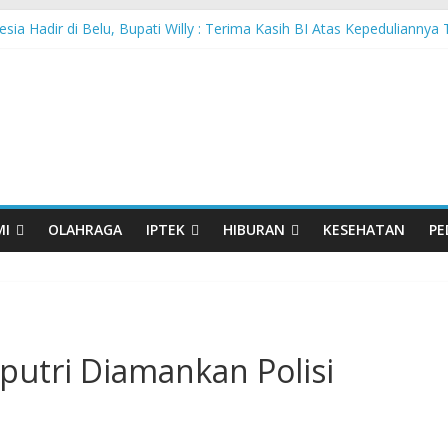
sia Hadir di Belu, Bupati Willy : Terima Kasih BI Atas Kepeduliannya 
 Lanjutkan Performa Positif di ARRC Mandalika 2026
 PPA Perkuat Kemampuan Pertahanan Udara TNI AL Hadapi Ancama
an di Nonotbatan: Listrik Masuk Desa, PLN Edukasi Keselamatan
Day Semarakkan 11 Kota di Jawa Timur
MI
OLAHRAGA
IPTEK
HIBURAN
KESEHATAN
PE
utri Diamankan Polisi