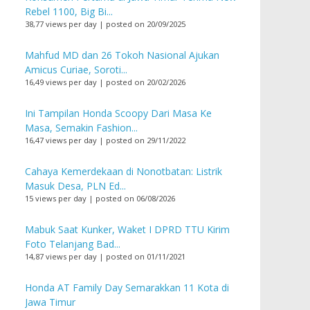
Rebel 1100, Big Bi...
38,77 views per day
|
posted on 20/09/2025
Mahfud MD dan 26 Tokoh Nasional Ajukan
Amicus Curiae, Soroti...
16,49 views per day
|
posted on 20/02/2026
Ini Tampilan Honda Scoopy Dari Masa Ke
Masa, Semakin Fashion...
16,47 views per day
|
posted on 29/11/2022
Cahaya Kemerdekaan di Nonotbatan: Listrik
Masuk Desa, PLN Ed...
15 views per day
|
posted on 06/08/2026
Mabuk Saat Kunker, Waket I DPRD TTU Kirim
Foto Telanjang Bad...
14,87 views per day
|
posted on 01/11/2021
Honda AT Family Day Semarakkan 11 Kota di
Jawa Timur