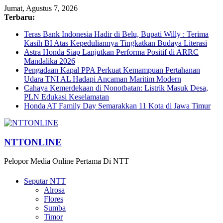
Jumat, Agustus 7, 2026
Terbaru:
Teras Bank Indonesia Hadir di Belu, Bupati Willy : Terima
Kasih BI Atas Kepeduliannya Tingkatkan Budaya Literasi
Astra Honda Siap Lanjutkan Performa Positif di ARRC
Mandalika 2026
Pengadaan Kapal PPA Perkuat Kemampuan Pertahanan
Udara TNI AL Hadapi Ancaman Maritim Modern
Cahaya Kemerdekaan di Nonotbatan: Listrik Masuk Desa,
PLN Edukasi Keselamatan
Honda AT Family Day Semarakkan 11 Kota di Jawa Timur
NTTONLINE
Pelopor Media Online Pertama Di NTT
Seputar NTT
Alrosa
Flores
Sumba
Timor