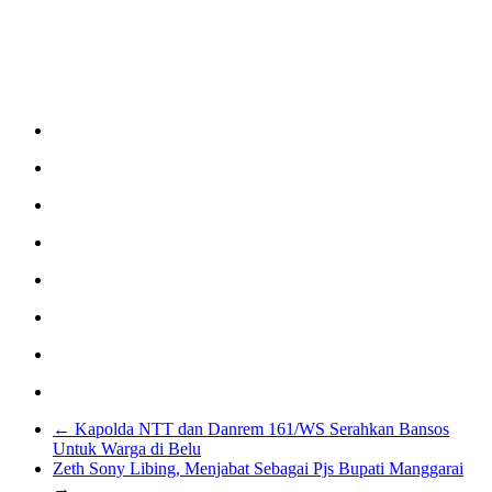
←
Kapolda NTT dan Danrem 161/WS Serahkan Bansos
Untuk Warga di Belu
Zeth Sony Libing, Menjabat Sebagai Pjs Bupati Manggarai
→