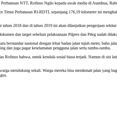
Perbatasan NTT, Rofinus Ngilo kepada awak media di Atambua, Rabu
or Timur Perbatasan RI-RDTL sepanjang 176,19 kilometer ini mengh
tahun 2018 dan di tahun 2019 ini akan dilanjutkan pengerjaan sekitar 4
n dokumen dan target sebelum pelaksanaan Pilpres dan Pileg sudah dilak
u berstandar nasional dengan lebar badan jalan tujuh meter, bahu jala
ing dan juga pagar keselamatan pengguna jalan serta rambu-rambu.
las Rofinus bahwa, untuk kendala sosial biasa terjadi. Namun di sisi l
warga mendukung sekali. Warga mereka bisa menikmati jalan yang bagus.
agus.