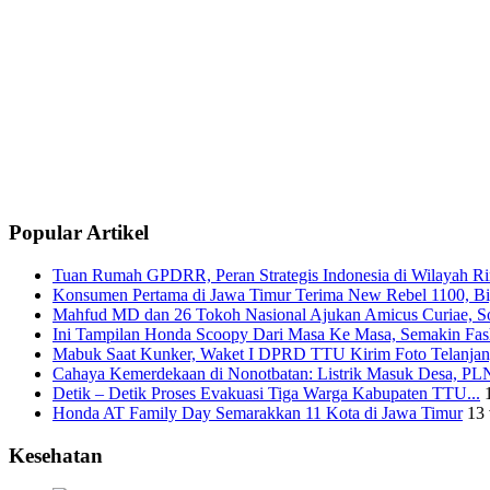
Popular Artikel
Tuan Rumah GPDRR, Peran Strategis Indonesia di Wilayah Rin
Konsumen Pertama di Jawa Timur Terima New Rebel 1100, Big
Mahfud MD dan 26 Tokoh Nasional Ajukan Amicus Curiae, Sor
Ini Tampilan Honda Scoopy Dari Masa Ke Masa, Semakin Fash
Mabuk Saat Kunker, Waket I DPRD TTU Kirim Foto Telanjang
Cahaya Kemerdekaan di Nonotbatan: Listrik Masuk Desa, PLN
Detik – Detik Proses Evakuasi Tiga Warga Kabupaten TTU...
Honda AT Family Day Semarakkan 11 Kota di Jawa Timur
13 
Kesehatan