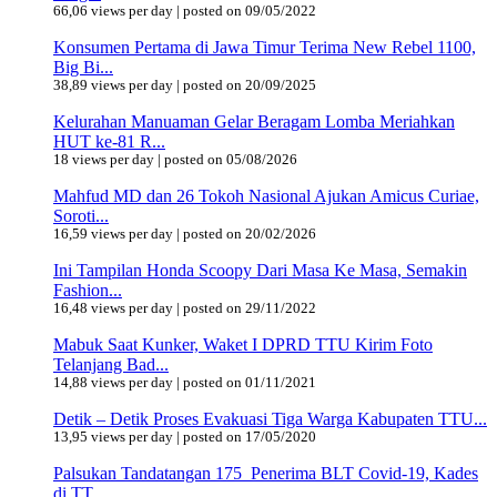
66,06 views per day
|
posted on 09/05/2022
Konsumen Pertama di Jawa Timur Terima New Rebel 1100,
Big Bi...
38,89 views per day
|
posted on 20/09/2025
Kelurahan Manuaman Gelar Beragam Lomba Meriahkan
HUT ke-81 R...
18 views per day
|
posted on 05/08/2026
Mahfud MD dan 26 Tokoh Nasional Ajukan Amicus Curiae,
Soroti...
16,59 views per day
|
posted on 20/02/2026
Ini Tampilan Honda Scoopy Dari Masa Ke Masa, Semakin
Fashion...
16,48 views per day
|
posted on 29/11/2022
Mabuk Saat Kunker, Waket I DPRD TTU Kirim Foto
Telanjang Bad...
14,88 views per day
|
posted on 01/11/2021
Detik – Detik Proses Evakuasi Tiga Warga Kabupaten TTU...
13,95 views per day
|
posted on 17/05/2020
Palsukan Tandatangan 175 Penerima BLT Covid-19, Kades
di TT...