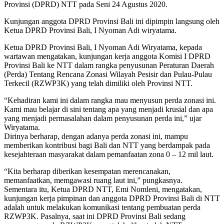
Provinsi (DPRD) NTT pada Seni 24 Agustus 2020.
Kunjungan anggota DPRD Provinsi Bali ini dipimpin langsung oleh
Ketua DPRD Provinsi Bali, I Nyoman Adi wiryatama.
Ketua DPRD Provinsi Bali, I Nyoman Adi Wiryatama, kepada
wartawan mengatakan, kunjungan kerja anggota Komisi I DPRD
Provinsi Bali ke NTT dalam rangka penyusunan Peraturan Daerah
(Perda) Tentang Rencana Zonasi Wilayah Pesisir dan Pulau-Pulau
Terkecil (RZWP3K) yang telah dimiliki oleh Provinsi NTT.
“Kehadiran kami ini dalam rangka mau menyusun perda zonasi ini.
Kami mau belajar di sini tentang apa yang menjadi krusial dan apa
yang menjadi permasalahan dalam penyusunan perda ini,” ujar
Wiryatama.
Dirinya berharap, dengan adanya perda zonasi ini, mampu
memberikan kontribusi bagi Bali dan NTT yang berdampak pada
kesejahteraan masyarakat dalam pemanfaatan zona 0 – 12 mil laut.
“Kita berharap diberikan kesempatan merencanakan,
memanfaatkan, memgawasi ruang laut ini,” pungkasnya.
Sementara itu, Ketua DPRD NTT, Emi Nomleni, mengatakan,
kunjungan kerja pimpinan dan anggota DPRD Provinsi Bali di NTT
adalah untuk melakukan komunikasi tentang pembuatan perda
RZWP3K. Pasalnya, saat ini DPRD Provinsi Bali sedang