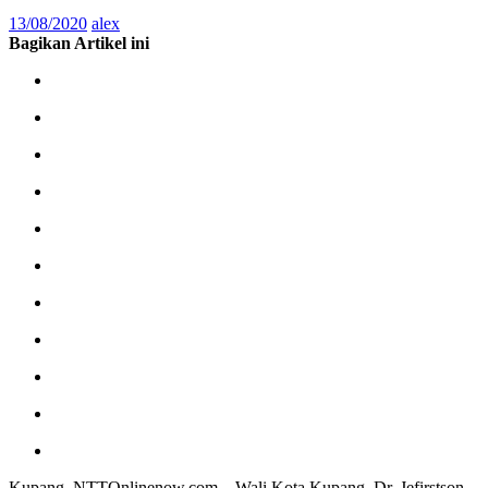
13/08/2020
alex
Bagikan Artikel ini
Kupang, NTTOnlinenow.com – Wali Kota Kupang, Dr. Jefirstson