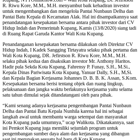
R. Riwu Kore, M.M., M.H. menyambut baik kehadiran investor
untuk mengembangkan dan mengelola Pantai Nunbaun Delha dan
Pantai Batu Kepala di Kecamatan Alak. Hal ini disampaikannya saat
penandatangan kesepakatan bersama antara pihak investor dari CV
Hidup Indah dan Pemerintah Kupang, Kamis (13/8/2020) siang tadi
di Ruang Rapat Garuda Kantor Wali Kota Kupang.
Penandanganan kesepakatan bersama dilakukan oleh Direktur CV
Hidup Indah, I Kadek Sangging Tirtayatra selaku pihak pertama dan
Wali Kota Kupang, DR. Jefirstson R. Riwu Kore, M.M., M.H.
selaku pihak kedua dan disaksikan investor Mr. Anthony Haritos.
Hadir pula Sekda Kota Kupang, Fahrensy P. Funay, S.H., M.Si.,
Kepala Dinas Pariwisata Kota Kupang, Yanuar Dally, S.H., M,Si.
dan Kepala Bagian Kerjasama Johannes D. B. B. K. Assan, S.Kom.
Kesepakatan bersama berisi tentang objek dan ruang lingkup,
pelaksanaan dan jangka waktu berlakunya kerjasama yaitu selama
satu tahun dimulai sejak ditandatangani oleh para pihak.
“Kami senang adanya kerjasama pengembangan Pantai Nunbaun
Delha dan Pantai Batu Kepala Nunhila karena hal ini sebagai
langkah awal untuk membantu warga setempat dan masyarakat
Kota Kupang pada umumnya,” ucap Walikota. Dikatakannya, saat
ini Pemkot Kupang juga memiliki sejumlah program untuk
pengembangan sumber daya alam dan kerjasama yang dibangun
saat ini merupakan sesuatu hal baru di Kota Kupang.