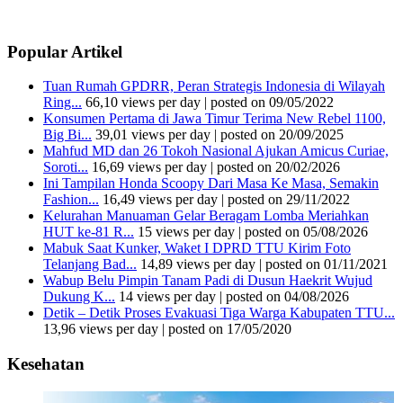
Popular Artikel
Tuan Rumah GPDRR, Peran Strategis Indonesia di Wilayah
Ring...
66,10 views per day
|
posted on 09/05/2022
Konsumen Pertama di Jawa Timur Terima New Rebel 1100,
Big Bi...
39,01 views per day
|
posted on 20/09/2025
Mahfud MD dan 26 Tokoh Nasional Ajukan Amicus Curiae,
Soroti...
16,69 views per day
|
posted on 20/02/2026
Ini Tampilan Honda Scoopy Dari Masa Ke Masa, Semakin
Fashion...
16,49 views per day
|
posted on 29/11/2022
Kelurahan Manuaman Gelar Beragam Lomba Meriahkan
HUT ke-81 R...
15 views per day
|
posted on 05/08/2026
Mabuk Saat Kunker, Waket I DPRD TTU Kirim Foto
Telanjang Bad...
14,89 views per day
|
posted on 01/11/2021
Wabup Belu Pimpin Tanam Padi di Dusun Haekrit Wujud
Dukung K...
14 views per day
|
posted on 04/08/2026
Detik – Detik Proses Evakuasi Tiga Warga Kabupaten TTU...
13,96 views per day
|
posted on 17/05/2020
Kesehatan