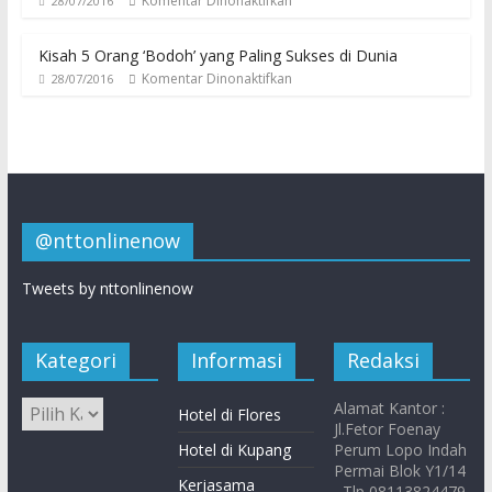
Komentar Dinonaktifkan
28/07/2016
Kisah 5 Orang ‘Bodoh’ yang Paling Sukses di Dunia
Komentar Dinonaktifkan
28/07/2016
@nttonlinenow
Tweets by nttonlinenow
Kategori
Informasi
Redaksi
Alamat Kantor :
Hotel di Flores
Jl.Fetor Foenay
Hotel di Kupang
Perum Lopo Indah
Permai Blok Y1/14
Kerjasama
, Tlp 08113824479