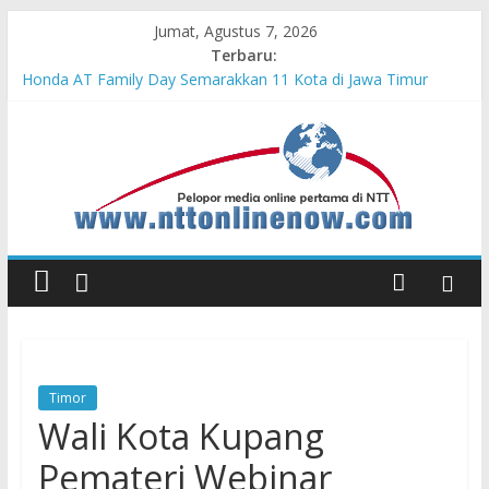
Jumat, Agustus 7, 2026
Terbaru:
Honda AT Family Day Semarakkan 11 Kota di Jawa Timur
Teras Bank Indonesia Hadir di Belu, Bupati Willy : Terima Kasih
BI Atas Kepeduliannya Tingkatkan Budaya Literasi
Astra Honda Siap Lanjutkan Performa Positif di ARRC
Mandalika 2026
Pengadaan Kapal PPA Perkuat Kemampuan Pertahanan Udara
TNI AL Hadapi Ancaman Maritim Modern
Cahaya Kemerdekaan di Nonotbatan: Listrik Masuk Desa, PLN
Edukasi Keselamatan
Timor
Wali Kota Kupang
Pemateri Webinar