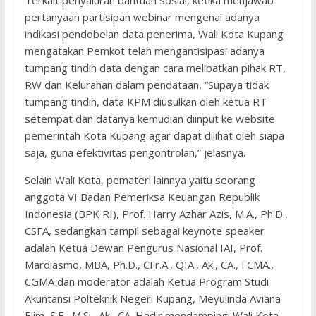
Terkait penyaluran bantuan sosial, ketika menjawab
pertanyaan partisipan webinar mengenai adanya
indikasi pendobelan data penerima, Wali Kota Kupang
mengatakan Pemkot telah mengantisipasi adanya
tumpang tindih data dengan cara melibatkan pihak RT,
RW dan Kelurahan dalam pendataan, “Supaya tidak
tumpang tindih, data KPM diusulkan oleh ketua RT
setempat dan datanya kemudian diinput ke website
pemerintah Kota Kupang agar dapat dilihat oleh siapa
saja, guna efektivitas pengontrolan,” jelasnya.
Selain Wali Kota, pemateri lainnya yaitu seorang
anggota VI Badan Pemeriksa Keuangan Republik
Indonesia (BPK RI), Prof. Harry Azhar Azis, M.A., Ph.D.,
CSFA, sedangkan tampil sebagai keynote speaker
adalah Ketua Dewan Pengurus Nasional IAI, Prof.
Mardiasmo, MBA, Ph.D., CFr.A., QIA., Ak., CA., FCMA.,
CGMA dan moderator adalah Ketua Program Studi
Akuntansi Polteknik Negeri Kupang, Meyulinda Aviana
Elim, S.E., M.Si., Ak., CA. Hadir mendampingi Wali Kota