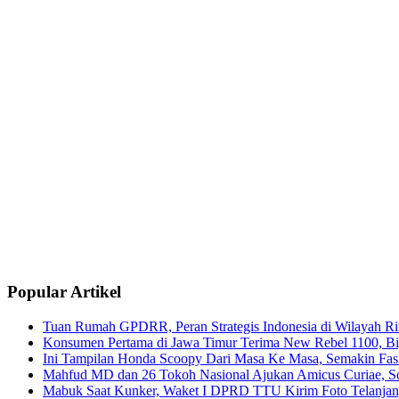
Popular Artikel
Tuan Rumah GPDRR, Peran Strategis Indonesia di Wilayah Rin
Konsumen Pertama di Jawa Timur Terima New Rebel 1100, Big
Ini Tampilan Honda Scoopy Dari Masa Ke Masa, Semakin Fash
Mahfud MD dan 26 Tokoh Nasional Ajukan Amicus Curiae, Sor
Mabuk Saat Kunker, Waket I DPRD TTU Kirim Foto Telanjang