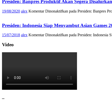
Presiden: Banpres Produktif Akan Segera Disalurka
19/08/2020
alex
Komentar Dinonaktifkan
pada Presiden: Banpres Pro
Presiden: Indonesia Siap Menyambut Asian Games 2
15/07/2018
alex
Komentar Dinonaktifkan
pada Presiden: Indonesia
Video
–