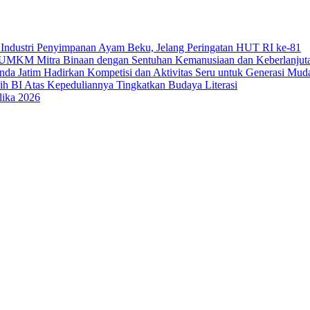
Industri Penyimpanan Ayam Beku, Jelang Peringatan HUT RI ke-81
uk UMKM Mitra Binaan dengan Sentuhan Kemanusiaan dan Keberlanjut
a Jatim Hadirkan Kompetisi dan Aktivitas Seru untuk Generasi Mud
sih BI Atas Kepeduliannya Tingkatkan Budaya Literasi
lika 2026