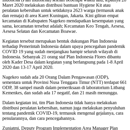
Maret 2020 melakukan distribusi bantuan Hygiene Kit atau
peralatan kebersihan untuk setidaknya 2623 warga (termasuk anak
dan remaja) di area Karet Kuningan, Jakarta. Kini giliran empat
kecamatan di Kabupaten Nagekeo mendapatkan kesempatan yang
sama, kecamatan tersebut adalah; Kecamatan Keo Tengah, Aesesa,
Aesesa Selatan dan Kecamatan Boawae.
Kegiatan tersebut merupakan bentuk dukungan Plan Indonesia
terhadap Pemerintah Indonesia dalam upaya pencegahan pandemik
COVID 19 yang sudah menjangkau hampir seluruh wilayah di
Indonesia. Sebanyak 21 orang staf Plan Indonesia Flores dibantu
oleh Kader Desa dalam kegiatan yang berlangsung pada 1-8 April
2020 dan 13-17 April 2020.
Nagekeo sudah ada 20 Orang Dalam Pengawasan (ODP),
sementara untuk Provinsi Nusa Tenggara Timur (NTT) terdapat 661
ODP, 38 sampel masih dalam pemeriksaan di laboratorium Litbang
Kemenkes, dan sudah ada 17 negatif, dan 21 masih menunggu.
Dalam kegiatan ini, tim Plan Indonesia tidak hanya melakukan
distribusi peralatan kebersihan, namun juga melakukan penyuluhan
tentang pandemik COVID-19, termasuk mengenal gejalanya, cara
penularannya, dan cara pencegahannya.
Zuniatmi, Deputy Program Implementation Area Manager Plan