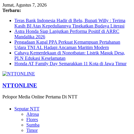
Jumat, Agustus 7, 2026
Terbaru:
Teras Bank Indonesia Hadir di Belu, Bupati Willy : Terima
Kasih BI Atas Kepeduliannya Tingkatkan Budaya Literasi
Astra Honda Siap Lanjutkan Performa Positif di ARRC
Mandalika 2026
Pengadaan Kapal PPA Perkuat Kemampuan Pertahanan
Udara TNI AL Hadapi Ancaman Maritim Modern
Cahaya Kemerdekaan di Nonotbatan: Listrik Masuk Desa,
PLN Edukasi Keselamatan
Honda AT Family Day Semarakkan 11 Kota di Jawa Timur
NTTONLINE
Pelopor Media Online Pertama Di NTT
Seputar NTT
Alrosa
Flores
Sumba
Timor