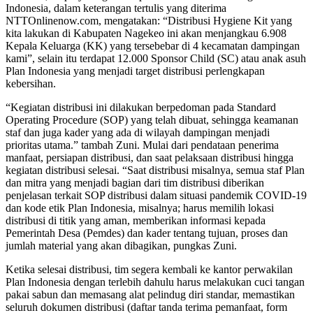
Indonesia, dalam keterangan tertulis yang diterima
NTTOnlinenow.com, mengatakan: “Distribusi Hygiene Kit yang
kita lakukan di Kabupaten Nagekeo ini akan menjangkau 6.908
Kepala Keluarga (KK) yang tersebebar di 4 kecamatan dampingan
kami”, selain itu terdapat 12.000 Sponsor Child (SC) atau anak asuh
Plan Indonesia yang menjadi target distribusi perlengkapan
kebersihan.
“Kegiatan distribusi ini dilakukan berpedoman pada Standard
Operating Procedure (SOP) yang telah dibuat, sehingga keamanan
staf dan juga kader yang ada di wilayah dampingan menjadi
prioritas utama.” tambah Zuni. Mulai dari pendataan penerima
manfaat, persiapan distribusi, dan saat pelaksaan distribusi hingga
kegiatan distribusi selesai. “Saat distribusi misalnya, semua staf Plan
dan mitra yang menjadi bagian dari tim distribusi diberikan
penjelasan terkait SOP distribusi dalam situasi pandemik COVID-19
dan kode etik Plan Indonesia, misalnya; harus memilih lokasi
distribusi di titik yang aman, memberikan informasi kepada
Pemerintah Desa (Pemdes) dan kader tentang tujuan, proses dan
jumlah material yang akan dibagikan, pungkas Zuni.
Ketika selesai distribusi, tim segera kembali ke kantor perwakilan
Plan Indonesia dengan terlebih dahulu harus melakukan cuci tangan
pakai sabun dan memasang alat pelindug diri standar, memastikan
seluruh dokumen distribusi (daftar tanda terima pemanfaat, form