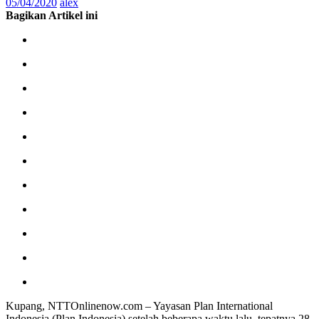
05/04/2020
alex
Bagikan Artikel ini
Kupang, NTTOnlinenow.com – Yayasan Plan International
Indonesia (Plan Indonesia) setelah beberapa waktu lalu, tepatnya 28