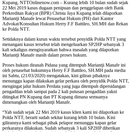
Kupang, NTTOnlinenow.com – Kurang lebih 10 bulan sudah sejak
22 Mei 2019 kasus dugaan penipuan dan penggelapan oleh Bank
Perkreditan Rakyat (BPR) Christa Jaya Kupang telah dilaporkan
Mariantji Manafe lewat Penasehat Hukum (PH) dari Kantor
Advokat/Konsultan Hukum Herry F.F Battileo, SH.MH dan Rekan
ke Polda NTT.
Setidaknya dalam kurun waktu tersebut penyidik Polda NTT yang
menangani kasus tersebut telah mengeluarkan SP2HP sebanyak 3
kali sekaligus mengisyaratkan bahwa masalah yang dilaporkan
Mariantji Manafe masih dalam proses hukum.
Proses hukum diranah Pidana yang ditempuh Mariantji Manafe ini
oleh penasehat hukumnya Herry F.F Battileo, SH.MH pada media
ini Sabtu, (21/03/2020) mengatakan, kini giliran pihaknya
menunggu kapan dilakukan gelar perkara oleh penyidik Polda NTT,
mengingat jalur hukum Perdata yang juga ditempuh dipersidangan
pengadilan telah sampai pada 2 kali putusan pengadilan yakni
ditingkat PN Kupang dan PT Kupang dimana semuanya
dimenangkan oleh Mariantji Manafe.
“Yah sudah sejak 22 Mei 2019 kasus klien kami ini dilaporkan ke
Polda NTT, berarti sudah sekitar kurang lebih 10 bulan. Kini
gilirannya kami sebagai pihak pelapor menunggu kapan gelar
perkaranya dilakukan. Sudah sebanyak 3 kali SP2HP diberikan