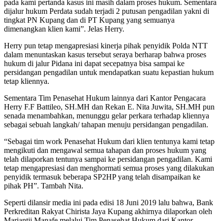
pada kami pertanda kasus ini masih dalam proses hukum. Sementara
dijalur hukum Perdata sudah terjadi 2 putusan pengadilan yakni di
tingkat PN Kupang dan di PT Kupang yang semuanya
dimenangkan klien kami”. Jelas Herry.
Herry pun tetap mengapresiasi kinerja pihak penyidik Polda NTT
dalam menuntaskan kasus tersebut seraya berharap bahwa proses
hukum di jalur Pidana ini dapat secepatnya bisa sampai ke
persidangan pengadilan untuk mendapatkan suatu kepastian hukum
tetap kliennya.
Sementara Tim Penasehat Hukum lainnya dari Kantor Pengacara
Herry F.F Battileo, SH.MH dan Rekan E. Nita Juwita, SH.MH pun
senada menambahkan, menunggu gelar perkara terhadap kliennya
sebagai sebuah langkah/ tahapan menuju persidangan pengadilan.
“Sebagai tim work Penasehat Hukum dari klien tentunya kami tetap
mengikuti dan mengawal semua tahapan dan proses hukum yang
telah dilaporkan tentunya sampai ke persidangan pengadilan. Kami
tetap mengapresiasi dan menghormati semua proses yang dilakukan
penyidik termasuk beberapa SP2HP yang telah disampaikan ke
pihak PH”. Tambah Nita.
Seperti dilansir media ini pada edisi 18 Juni 2019 lalu bahwa, Bank
Perkreditan Rakyat Chirista Jaya Kupang akhirnya dilaporkan oleh
Mariantji Manafe melalui Tim Penasehat Hukum dari Kantor