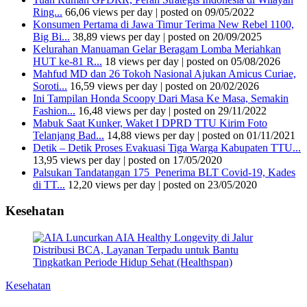
Ring...
66,06 views per day
|
posted on 09/05/2022
Konsumen Pertama di Jawa Timur Terima New Rebel 1100,
Big Bi...
38,89 views per day
|
posted on 20/09/2025
Kelurahan Manuaman Gelar Beragam Lomba Meriahkan
HUT ke-81 R...
18 views per day
|
posted on 05/08/2026
Mahfud MD dan 26 Tokoh Nasional Ajukan Amicus Curiae,
Soroti...
16,59 views per day
|
posted on 20/02/2026
Ini Tampilan Honda Scoopy Dari Masa Ke Masa, Semakin
Fashion...
16,48 views per day
|
posted on 29/11/2022
Mabuk Saat Kunker, Waket I DPRD TTU Kirim Foto
Telanjang Bad...
14,88 views per day
|
posted on 01/11/2021
Detik – Detik Proses Evakuasi Tiga Warga Kabupaten TTU...
13,95 views per day
|
posted on 17/05/2020
Palsukan Tandatangan 175 Penerima BLT Covid-19, Kades
di TT...
12,20 views per day
|
posted on 23/05/2020
Kesehatan
Kesehatan