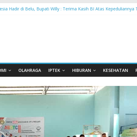
sia Hadir di Belu, Bupati Willy : Terima Kasih BI Atas Kepeduliannya 
 Lanjutkan Performa Positif di ARRC Mandalika 2026
 PPA Perkuat Kemampuan Pertahanan Udara TNI AL Hadapi Ancama
an di Nonotbatan: Listrik Masuk Desa, PLN Edukasi Keselamatan
Day Semarakkan 11 Kota di Jawa Timur
OMI
OLAHRAGA
IPTEK
HIBURAN
KESEHATAN