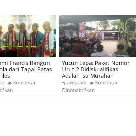
emi Francis Bangun
Yucun Lepa: Paket Nomor
la dari Tapal Batas
Urut 2 Didiskualifikasi
iles
Adalah Isu Murahan
Komentar
Komentar
017
20/03/2018
tifkan
Dinonaktifkan