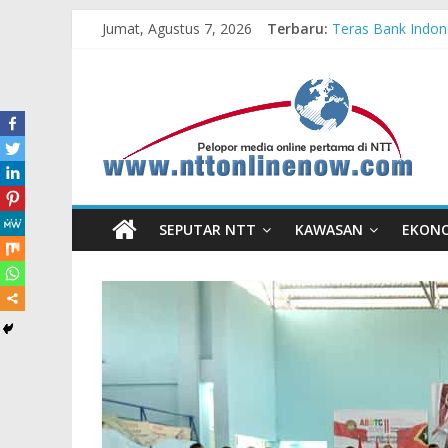
Jumat, Agustus 7, 2026
Terbaru:
Teras Bank Indone
Astra Honda Siap
Pengadaan Kapal
Cahaya Kemerdeka
Honda AT Family 
SEPUTAR NTT
KAWASAN
EKON