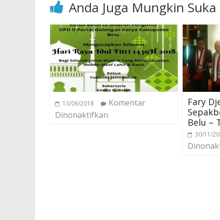
Anda Juga Mungkin Suka
Fary Dj
Komentar
13/06/2018
Sepakbo
Dinonaktifkan
Belu – T
30/11/2
Dinonak