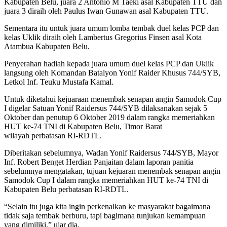
Kabupaten Belu, juara 2 Antonio M Taeki asal Kabupaten TTU dan
juara 3 diraih oleh Paulus Iwan Gunawan asal Kabupaten TTU.
Sementara itu untuk juara umum lomba tembak duel kelas PCP dan
kelas Uklik diraih oleh Lambertus Gregorius Finsen asal Kota
Atambua Kabupaten Belu.
Penyerahan hadiah kepada juara umum duel kelas PCP dan Uklik
langsung oleh Komandan Batalyon Yonif Raider Khusus 744/SYB,
Letkol Inf. Teuku Mustafa Kamal.
Untuk diketahui kejuaraan menembak senapan angin Samodok Cup
I digelar Satuan Yonif Raidersus 744/SYB dilaksanakan sejak 5
Oktober dan penutup 6 Oktober 2019 dalam rangka memeriahkan
HUT ke-74 TNI di Kabupaten Belu, Timor Barat
wilayah perbatasan RI-RDTL.
Diberitakan sebelumnya, Wadan Yonif Raidersus 744/SYB, Mayor
Inf. Robert Benget Herdian Panjaitan dalam laporan panitia
sebelumnya mengatakan, tujuan kejuaran menembak senapan angin
Samodok Cup I dalam rangka memeriahkan HUT ke-74 TNI di
Kabupaten Belu perbatasan RI-RDTL.
“Selain itu juga kita ingin perkenalkan ke masyarakat bagaimana
tidak saja tembak berburu, tapi bagimana tunjukan kemampuan
yang dimiliki,” ujar dia.