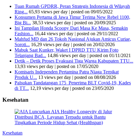
Tuan Rumah GPDRR, Peran Strategis Indonesia di Wilayah
Ring...
65,93 views per day
|
posted on 09/05/2022
Konsumen Pertama di Jawa Timur Terima New Rebel 1100,
Big Bi...
38,53 views per day
|
posted on 20/09/2025
Ini Tampilan Honda Scoopy Dari Masa Ke Masa, Semakin
Fashion...
16,44 views per day
|
posted on 29/11/2022
Mahfud MD dan 26 Tokoh Nasional Ajukan Amicus Curiae,
Soroti...
16,29 views per day
|
posted on 20/02/2026
Mabuk Saat Kunker, Waket I DPRD TTU Kirim Foto
Telanjang Bad...
14,86 views per day
|
posted on 01/11/2021
Detik – Detik Proses Evakuasi Tiga Warga Kabupaten TTU...
13,93 views per day
|
posted on 17/05/2020
Komisaris Independen Pertamina Patra Niaga Terpikat
Produk U...
13 views per day
|
posted on 08/08/2026
Palsukan Tandatangan 175 Penerima BLT Covid-19, Kades
di TT...
12,19 views per day
|
posted on 23/05/2020
Kesehatan
Kesehatan