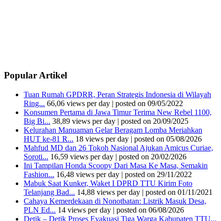
Popular Artikel
Tuan Rumah GPDRR, Peran Strategis Indonesia di Wilayah
Ring...
66,06 views per day
|
posted on 09/05/2022
Konsumen Pertama di Jawa Timur Terima New Rebel 1100,
Big Bi...
38,89 views per day
|
posted on 20/09/2025
Kelurahan Manuaman Gelar Beragam Lomba Meriahkan
HUT ke-81 R...
18 views per day
|
posted on 05/08/2026
Mahfud MD dan 26 Tokoh Nasional Ajukan Amicus Curiae,
Soroti...
16,59 views per day
|
posted on 20/02/2026
Ini Tampilan Honda Scoopy Dari Masa Ke Masa, Semakin
Fashion...
16,48 views per day
|
posted on 29/11/2022
Mabuk Saat Kunker, Waket I DPRD TTU Kirim Foto
Telanjang Bad...
14,88 views per day
|
posted on 01/11/2021
Cahaya Kemerdekaan di Nonotbatan: Listrik Masuk Desa,
PLN Ed...
14 views per day
|
posted on 06/08/2026
Detik – Detik Proses Evakuasi Tiga Warga Kabupaten TTU...