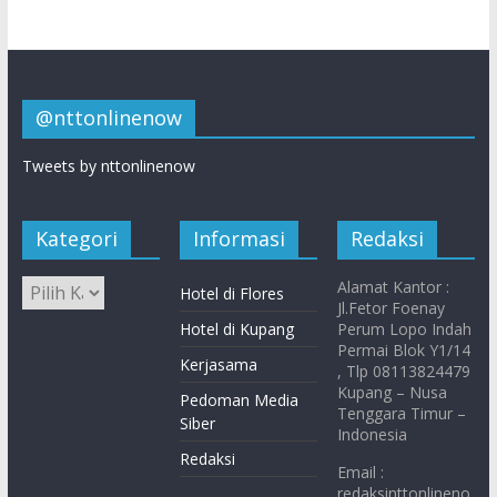
@nttonlinenow
Tweets by nttonlinenow
Kategori
Informasi
Redaksi
Alamat Kantor :
Hotel di Flores
Jl.Fetor Foenay
Hotel di Kupang
Perum Lopo Indah
Permai Blok Y1/14
Kerjasama
, Tlp 08113824479
Kupang – Nusa
Pedoman Media
Tenggara Timur –
Siber
Indonesia
Redaksi
Email :
redaksinttonlineno