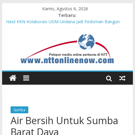
Kamis, Agustus 6, 2026
Terbaru:
Hasil KKN Kolaborasi UGM-Undana Jadi Pedoman Bangun
Desa Desa, Tak Sekadar Laporan
Kelurahan Manuaman Gelar Beragam Lomba Meriahkan HUT
ke-81 RI
Pengadaan Kapal PPA Perkuat Kemampuan Pertahanan Udara
TNI AL Hadapi Ancaman Maritim Modern
Cahaya Kemerdekaan di Nonotbatan: Listrik Masuk Desa, PLN
Edukasi Keselamatan
Honda AT Family Day Semarakkan 11 Kota di Jawa Timur
Sumba
Air Bersih Untuk Sumba
Barat Daya