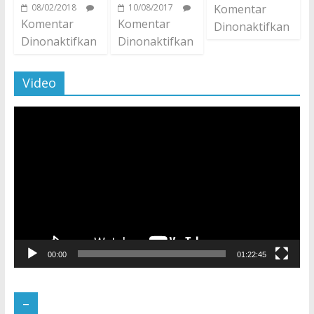
08/02/2018
10/08/2017
Komentar
Komentar
Komentar
Dinonaktifkan
Dinonaktifkan
Dinonaktifkan
Video
Pemutar
Video
00:00
01:22:45
–