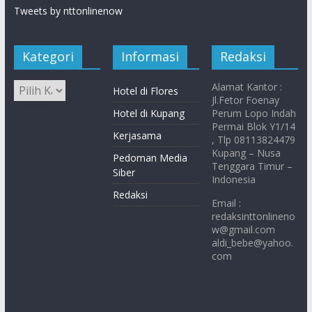
Tweets by nttonlinenow
Kategori
Informasi
Redaksi
Alamat Kantor :
Hotel di Flores
Jl.Fetor Foenay
Hotel di Kupang
Perum Lopo Indah
Permai Blok Y1/14
Kerjasama
, Tlp 08113824479
Kupang – Nusa
Pedoman Media
Tenggara Timur –
Siber
Indonesia
Redaksi
Email :
redaksinttonlineno
w@gmail.com
aldi_bebe@yahoo.
com