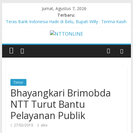
Jumat, Agustus 7, 2026
Terbaru:
Teras Bank Indonesia Hadir di Belu, Bupati Willy : Terima Kasih
BI Atas Kepeduliannya Tingkatkan Budaya Literasi
Astra Honda Siap Lanjutkan Performa Positif di ARRC
Mandalika 2026
Pengadaan Kapal PPA Perkuat Kemampuan Pertahanan Udara
TNI AL Hadapi Ancaman Maritim Modern
Cahaya Kemerdekaan di Nonotbatan: Listrik Masuk Desa, PLN
Edukasi Keselamatan
Honda AT Family Day Semarakkan 11 Kota di Jawa Timur
Timor
Bhayangkari Brimobda
NTT Turut Bantu
Pelayanan Publik
27/02/2019
alex