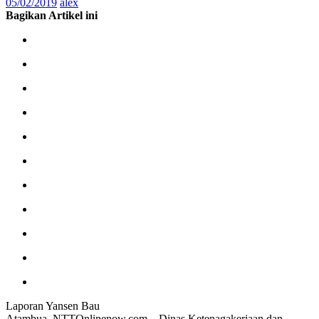
05/02/2019
alex
Bagikan Artikel ini
Laporan Yansen Bau
Atambua, NTTOnlinenow.com – Dinas Ketenagakerjaan dan