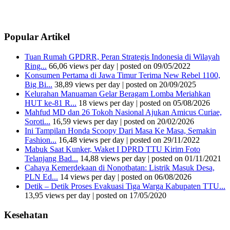
Popular Artikel
Tuan Rumah GPDRR, Peran Strategis Indonesia di Wilayah
Ring...
66,06 views per day
|
posted on 09/05/2022
Konsumen Pertama di Jawa Timur Terima New Rebel 1100,
Big Bi...
38,89 views per day
|
posted on 20/09/2025
Kelurahan Manuaman Gelar Beragam Lomba Meriahkan
HUT ke-81 R...
18 views per day
|
posted on 05/08/2026
Mahfud MD dan 26 Tokoh Nasional Ajukan Amicus Curiae,
Soroti...
16,59 views per day
|
posted on 20/02/2026
Ini Tampilan Honda Scoopy Dari Masa Ke Masa, Semakin
Fashion...
16,48 views per day
|
posted on 29/11/2022
Mabuk Saat Kunker, Waket I DPRD TTU Kirim Foto
Telanjang Bad...
14,88 views per day
|
posted on 01/11/2021
Cahaya Kemerdekaan di Nonotbatan: Listrik Masuk Desa,
PLN Ed...
14 views per day
|
posted on 06/08/2026
Detik – Detik Proses Evakuasi Tiga Warga Kabupaten TTU...
13,95 views per day
|
posted on 17/05/2020
Kesehatan