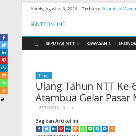
Kamis, Agustus 6, 2026
Terbaru:
Kelurahan Manua
Pengadaan Kapal
Cahaya Kemerdeka
Honda AT Family
Hasil KKN Kolab
SEPUTAR NTT
KAWASAN
EKONO
Timor
Ulang Tahun NTT Ke-
Atambua Gelar Pasar
22/12/2018
alex
Bagikan Artikel ini