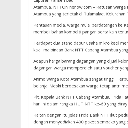
Laporan Yansen Bau
Atambua, NTTOnlinenow.com – Ratusan warga 
Atambua yang terletak di Tulamalae, Kelurahan 
Pantauan media, warga mulai berdatangan ke Ka
membeli bahan komoditi pangan serta kain tenun
Terdapat dua stand dapur usaha mikro kecil me
kaki lima binaan Bank NTT Cabang Atambua yang 
Adapun harga barang dagangan yang dijual kel
dagangan warga memperoleh satu voucher yang
Animo warga Kota Atambua sangat tinggi. Terbu
belanja. Meski berdesakan warga tetap antri m
Plt. Kepala Bank NTT Cabang Atambua, Frida Fa
hari ini dalam rangka HUT NTT ke-60 yang dira
Kaitan dengan itu jelas Frida Bank NTT ikut ped
dengan menyediakan 400 paket sembako yang sen