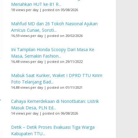
Meriahkan HUT ke-81 R...
18 views per day
|
posted on 05/08/2026
Mahfud MD dan 26 Tokoh Nasional Ajukan
Amicus Curiae, Soroti...
16,59 views per day
|
posted on 20/02/2026
Ini Tampilan Honda Scoopy Dari Masa Ke
Masa, Semakin Fashion...
16,48 views per day
|
posted on 29/11/2022
Mabuk Saat Kunker, Waket I DPRD TTU Kirim
Foto Telanjang Bad...
14,88 views per day
|
posted on 01/11/2021
→
Cahaya Kemerdekaan di Nonotbatan: Listrik
Masuk Desa, PLN Ed...
14 views per day
|
posted on 06/08/2026
Detik – Detik Proses Evakuasi Tiga Warga
Kabupaten TTU...