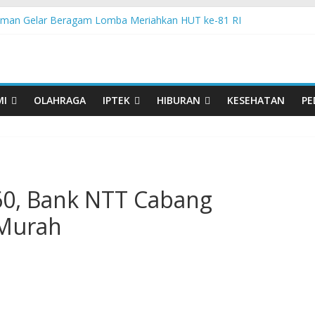
man Gelar Beragam Lomba Meriahkan HUT ke-81 RI
 PPA Perkuat Kemampuan Pertahanan Udara TNI AL Hadapi Ancama
an di Nonotbatan: Listrik Masuk Desa, PLN Edukasi Keselamatan
 Day Semarakkan 11 Kota di Jawa Timur
orasi UGM-Undana Jadi Pedoman Bangun Desa Desa, Tak Sekadar L
MI
OLAHRAGA
IPTEK
HIBURAN
KESEHATAN
PE
60, Bank NTT Cabang
 Murah