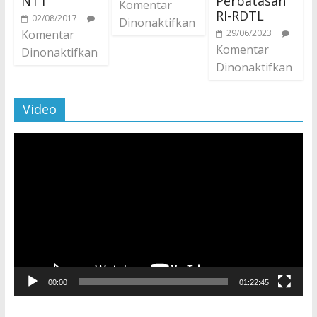
NTT
Perbatasan
Komentar
RI-RDTL
02/08/2017
Dinonaktifkan
Komentar
29/06/2023
Komentar
Dinonaktifkan
Dinonaktifkan
Video
Pemutar
Video
00:00
01:22:45