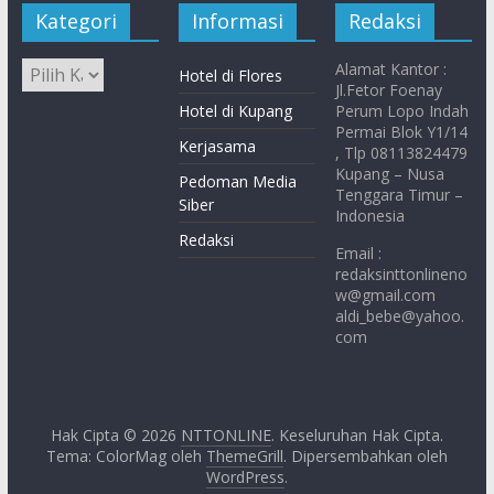
Kategori
Informasi
Redaksi
Alamat Kantor :
Hotel di Flores
Jl.Fetor Foenay
Hotel di Kupang
Perum Lopo Indah
Permai Blok Y1/14
Kerjasama
, Tlp 08113824479
Kupang – Nusa
Pedoman Media
Tenggara Timur –
Siber
Indonesia
Redaksi
Email :
redaksinttonlineno
w@gmail.com
aldi_bebe@yahoo.
com
Hak Cipta © 2026
NTTONLINE
. Keseluruhan Hak Cipta.
Tema: ColorMag oleh
ThemeGrill
. Dipersembahkan oleh
WordPress
.