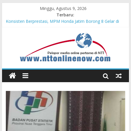
Minggu, Agustus 9, 2026
Terbaru:
Bupati Belu Buka Garuda Sakti Cross Border Fest 2026
Konsisten Berprestasi, MPM Honda Jatim Borong 8 Gelar di
Safety Riding Honda
MPM Honda Jatim Kembali Berikan Beasiswa bagi Anak Asuh
Berprestasi di Malang
MPM Honda Jatim Bersama YBSI Berikan Pemeriksaan dan
Pengobatan Gratis bagi 100 Veteran LVRI
Cross Border, Belu Garda Terdepan NKRI, Harus Jadi Pusat
Pertumbuhan Pariwisata