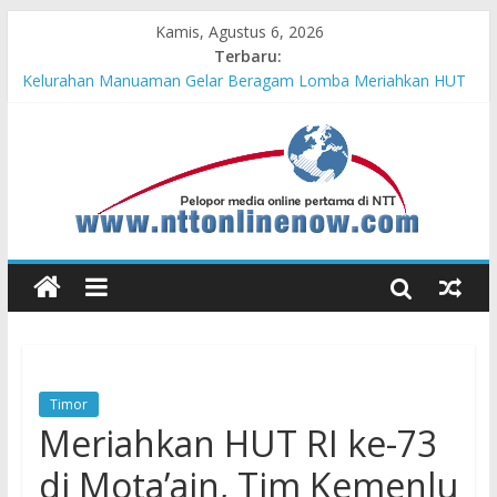
Kamis, Agustus 6, 2026
Terbaru:
Hasil KKN Kolaborasi UGM-Undana Jadi Pedoman Bangun
Desa Desa, Tak Sekadar Laporan
Kelurahan Manuaman Gelar Beragam Lomba Meriahkan HUT
ke-81 RI
Pengadaan Kapal PPA Perkuat Kemampuan Pertahanan Udara
TNI AL Hadapi Ancaman Maritim Modern
Cahaya Kemerdekaan di Nonotbatan: Listrik Masuk Desa, PLN
Edukasi Keselamatan
Honda AT Family Day Semarakkan 11 Kota di Jawa Timur
Timor
Meriahkan HUT RI ke-73
di Mota’ain, Tim Kemenlu