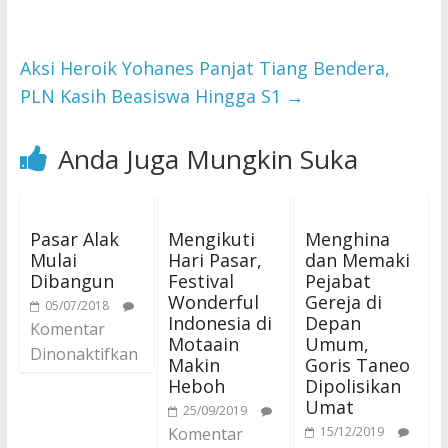
Aksi Heroik Yohanes Panjat Tiang Bendera,
PLN Kasih Beasiswa Hingga S1
→
Anda Juga Mungkin Suka
Pasar Alak
Mengikuti
Menghina
Mulai
Hari Pasar,
dan Memaki
Dibangun
Festival
Pejabat
Wonderful
Gereja di
05/07/2018
Indonesia di
Depan
Komentar
Motaain
Umum,
Dinonaktifkan
Makin
Goris Taneo
Heboh
Dipolisikan
Umat
25/09/2019
Komentar
15/12/2019