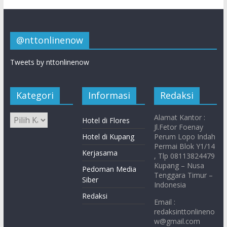
@nttonlinenow
Tweets by nttonlinenow
Kategori
Informasi
Redaksi
Alamat Kantor :
Hotel di Flores
Jl.Fetor Foenay
Hotel di Kupang
Perum Lopo Indah
Permai Blok Y1/14
Kerjasama
, Tlp 08113824479
Kupang – Nusa
Pedoman Media
Tenggara Timur –
Siber
Indonesia
Redaksi
Email :
redaksinttonlineno
w@gmail.com