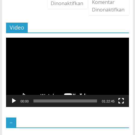
Komentar
Dinonaktifkan
Dinonaktifkan
Video
Pemutar
Video
00:00
01:22:45
–