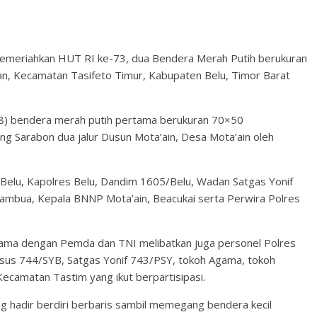
meriahkan HUT RI ke-73, dua Bendera Merah Putih berukuran
wan, Kecamatan Tasifeto Timur, Kabupaten Belu, Timor Barat
) bendera merah putih pertama berukuran 70×50
ng Sarabon dua jalur Dusun Mota’ain, Desa Mota’ain oleh
a Belu, Kapolres Belu, Dandim 1605/Belu, Wadan Satgas Yonif
ambua, Kepala BNNP Mota’ain, Beacukai serta Perwira Polres
 sama dengan Pemda dan TNI melibatkan juga personel Polres
rsus 744/SYB, Satgas Yonif 743/PSY, tokoh Agama, tokoh
ecamatan Tastim yang ikut berpartisipasi.
g hadir berdiri berbaris sambil memegang bendera kecil