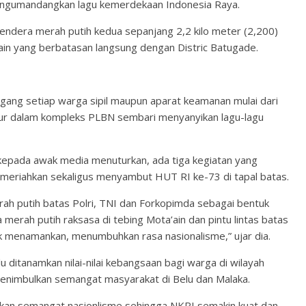
ngumandangkan lagu kemerdekaan Indonesia Raya.
endera merah putih kedua sepanjang 2,2 kilo meter (2,200)
in yang berbatasan langsung dengan Distric Batugade.
ang setiap warga sipil maupun aparat keamanan mulai dari
jalur dalam kompleks PLBN sembari menyanyikan lagu-lagu
 kepada awak media menuturkan, ada tiga kegiatan yang
 memeriahkan sekaligus menyambut HUT RI ke-73 di tapal batas.
rah putih batas Polri, TNI dan Forkopimda sebagai bentuk
 merah putih raksasa di tebing Mota’ain dan pintu lintas batas
uk menamankan, menumbuhkan rasa nasionalisme,” ujar dia.
ditanamkan nilai-nilai kebangsaan bagi warga di wilayah
enimbulkan semangat masyarakat di Belu dan Malaka.
kan semangat nasionlisme sehingga NKRI semakin kuat dan