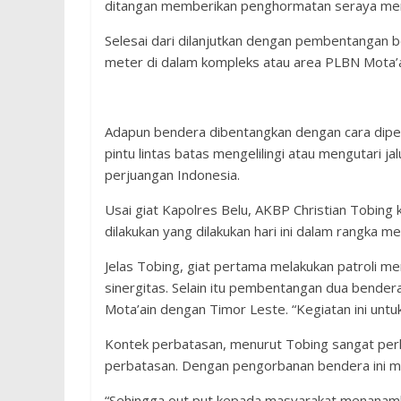
ditangan memberikan penghormatan seraya me
Selesai dari dilanjutkan dengan pembentangan b
meter di dalam kompleks atau area PLBN Mota’a
Adapun bendera dibentangkan dengan cara dipeg
pintu lintas batas mengelilingi atau mengutari 
perjuangan Indonesia.
Usai giat Kapolres Belu, AKBP Christian Tobing
dilakukan yang dilakukan hari ini dalam rangka
Jelas Tobing, giat pertama melakukan patroli me
sinergitas. Selain itu pembentangan dua bendera
Mota’ain dengan Timor Leste. “Kegiatan ini unt
Kontek perbatasan, menurut Tobing sangat perlu 
perbatasan. Dengan pengorbanan bendera ini m
“Sehingga out put kepada masyarakat menanam