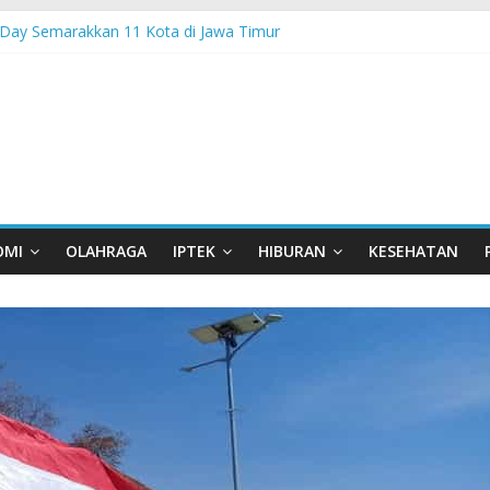
Day Semarakkan 11 Kota di Jawa Timur
sia Hadir di Belu, Bupati Willy : Terima Kasih BI Atas Kepeduliannya 
 Lanjutkan Performa Positif di ARRC Mandalika 2026
 PPA Perkuat Kemampuan Pertahanan Udara TNI AL Hadapi Ancama
an di Nonotbatan: Listrik Masuk Desa, PLN Edukasi Keselamatan
OMI
OLAHRAGA
IPTEK
HIBURAN
KESEHATAN