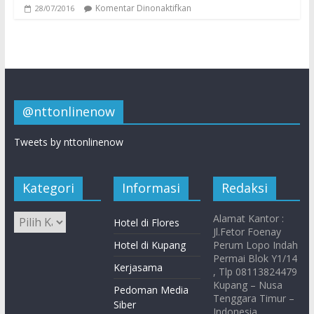
Komentar Dinonaktifkan
28/07/2016
@nttonlinenow
Tweets by nttonlinenow
Kategori
Informasi
Redaksi
Alamat Kantor :
Hotel di Flores
Jl.Fetor Foenay
Hotel di Kupang
Perum Lopo Indah
Permai Blok Y1/14
Kerjasama
, Tlp 08113824479
Kupang – Nusa
Pedoman Media
Tenggara Timur –
Siber
Indonesia