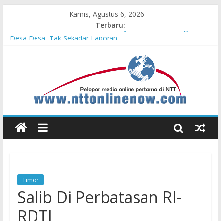
Kamis, Agustus 6, 2026
Terbaru:
Hasil KKN Kolaborasi UGM-Undana Jadi Pedoman Bangun
Desa Desa, Tak Sekadar Laporan
Kelurahan Manuaman Gelar Beragam Lomba Meriahkan HUT
ke-81 RI
Pengadaan Kapal PPA Perkuat Kemampuan Pertahanan Udara
TNI AL Hadapi Ancaman Maritim Modern
Cahaya Kemerdekaan di Nonotbatan: Listrik Masuk Desa, PLN
Edukasi Keselamatan
Honda AT Family Day Semarakkan 11 Kota di Jawa Timur
Timor
Salib Di Perbatasan RI-
RDTL