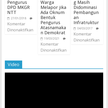
Pengurus
Warga
g Masih
DPD MKGR
Melapor jika
Didominasi
NTT
Ada Oknum
Pembangun
Bentuk
an
27/01/2018
Pengurus
Infratruktur
Komentar
Atasnamaka
04/03/2017
Dinonaktifkan
n Demokrat
Komentar
19/03/2021
Dinonaktifkan
Komentar
Dinonaktifkan
Video
Pemutar
Video