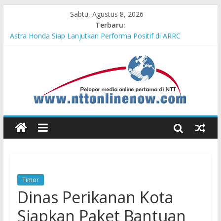
Sabtu, Agustus 8, 2026
Terbaru:
Teras Bank Indonesia Hadir di Belu, Bupati Willy : Terima Kasih
BI Atas Kepeduliannya Tingkatkan Budaya Literasi
Astra Honda Siap Lanjutkan Performa Positif di ARRC
Mandalika 2026
Dukung Ketahanan Pangan Lokal, PLN Kupang Pasok Listrik
Industri Penyimpanan Ayam Beku, Jelang Peringatan HUT RI
ke-81
Komisaris Independen Pertamina Patra Niaga Terpikat Produk
UMKM Mitra Binaan dengan Sentuhan Kemanusiaan dan
Keberlanjutan
Honda DBL 2026 East Java – North Resmi Bergulir, MPM
Honda Jatim Hadirkan Kompetisi dan Aktivitas Seru untuk
Generasi Muda
Timor
Dinas Perikanan Kota
Siapkan Paket Bantuan