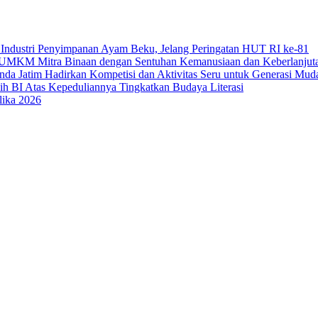
Industri Penyimpanan Ayam Beku, Jelang Peringatan HUT RI ke-81
uk UMKM Mitra Binaan dengan Sentuhan Kemanusiaan dan Keberlanjut
a Jatim Hadirkan Kompetisi dan Aktivitas Seru untuk Generasi Mud
sih BI Atas Kepeduliannya Tingkatkan Budaya Literasi
lika 2026