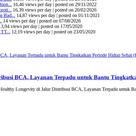
ion...
16,46 views per day
|
posted on 29/11/2022
oti...
16,39 views per day
|
posted on 20/02/2026
 Bad...
14,87 views per day
|
posted on 01/11/2021
.
14 views per day
|
posted on 07/08/2026
13,94 views per day
|
posted on 17/05/2020
TT...
12,19 views per day
|
posted on 23/05/2020
tribusi BCA, Layanan Terpadu untuk Bantu Tingkatka
althy Longevity di Jalur Distribusi BCA, Layanan Terpadu untuk Ba