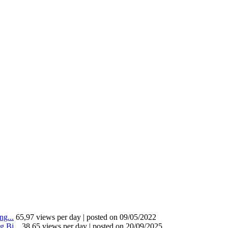
g...
65,97 views per day
|
posted on 09/05/2022
 Bi...
38,65 views per day
|
posted on 20/09/2025