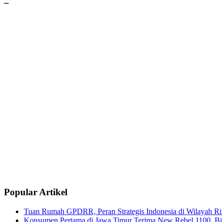
–
Popular Artikel
Tuan Rumah GPDRR, Peran Strategis Indonesia di Wilayah Rin
Konsumen Pertama di Jawa Timur Terima New Rebel 1100, Big