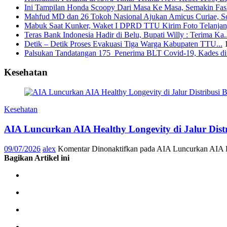
Ini Tampilan Honda Scoopy Dari Masa Ke Masa, Semakin Fash
Mahfud MD dan 26 Tokoh Nasional Ajukan Amicus Curiae, Sor
Mabuk Saat Kunker, Waket I DPRD TTU Kirim Foto Telanjang
Teras Bank Indonesia Hadir di Belu, Bupati Willy : Terima Ka..
Detik – Detik Proses Evakuasi Tiga Warga Kabupaten TTU...
Palsukan Tandatangan 175 Penerima BLT Covid-19, Kades di 
Kesehatan
Kesehatan
AIA Luncurkan AIA Healthy Longevity di Jalur Dis
09/07/2026
alex
Komentar Dinonaktifkan
pada AIA Luncurkan AIA He
Bagikan Artikel ini