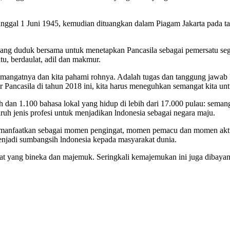
tanggal 1 Juni 1945, kemudian dituangkan dalam Piagam Jakarta pada t
kang duduk bersama untuk menetapkan Pancasila sebagai pemersatu sega
u, berdaulat, adil dan makmur.
i semangatnya dan kita pahami rohnya. Adalah tugas dan tanggung jawab 
ir Pancasila di tahun 2018 ini, kita harus meneguhkan semangat kita unt
h dan 1.100 bahasa lokal yang hidup di lebih dari 17.000 pulau: sema
uruh jenis profesi untuk menjadikan lndonesia sebagai negara maju.
ita manfaatkan sebagai momen pengingat, momen pemacu dan momen aktual
enjadi sumbangsih lndonesia kepada masyarakat dunia.
t yang bineka dan majemuk. Seringkali kemajemukan ini juga dibayang-b