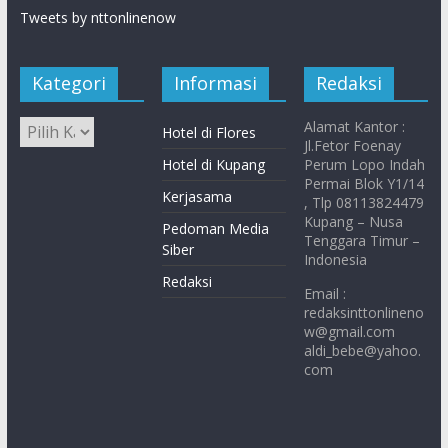
Tweets by nttonlinenow
Kategori
Informasi
Redaksi
Alamat Kantor :
Hotel di Flores
Jl.Fetor Foenay
Hotel di Kupang
Perum Lopo Indah
Permai Blok Y1/14
Kerjasama
, Tlp 08113824479
Kupang – Nusa
Pedoman Media
Tenggara Timur –
Siber
Indonesia
Redaksi
Email :
redaksinttonlineno
w@gmail.com
aldi_bebe@yahoo.
com