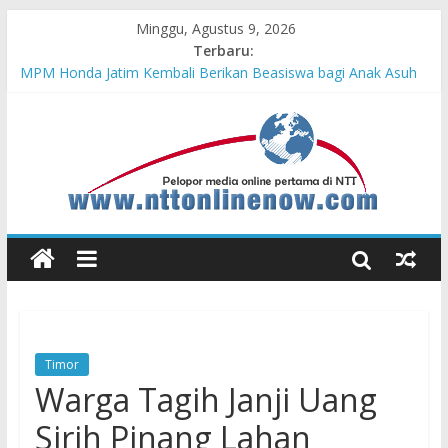
Minggu, Agustus 9, 2026
Terbaru:
MPM Honda Jatim Kembali Berikan Beasiswa bagi Anak Asuh
Berprestasi di Malang
MPM Honda Jatim Bersama YBSI Berikan Pemeriksaan dan
Pengobatan Gratis bagi 100 Veteran LVRI
Cross Border, Belu Garda Terdepan NKRI, Harus Jadi Pusat
Pertumbuhan Pariwisata
Bupati Belu Buka Garuda Sakti Cross Border Fest 2026
Konsisten Berprestasi, MPM Honda Jatim Borong 8 Gelar di
Safety Riding Honda
Timor
Warga Tagih Janji Uang
Sirih Pinang Lahan