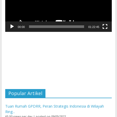
00:00
01:22:45
Popular Artikel
Tuan Rumah GPDRR, Peran Strategis Indonesia di Wilayah
Ring...
65,93 views per day
|
posted on 09/05/2022