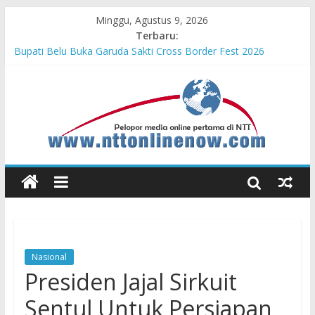
Minggu, Agustus 9, 2026
Terbaru:
Bupati Belu Buka Garuda Sakti Cross Border Fest 2026
Konsisten Berprestasi, MPM Honda Jatim Borong 8 Gelar di
Safety Riding Honda
MPM Honda Jatim Kembali Berikan Beasiswa bagi Anak Asuh
Berprestasi di Malang
MPM Honda Jatim Bersama YBSI Berikan Pemeriksaan dan
Pengobatan Gratis bagi 100 Veteran LVRI
Cross Border, Belu Garda Terdepan NKRI, Harus Jadi Pusat
Pertumbuhan Pariwisata
Nasional
Presiden Jajal Sirkuit
Sentul Untuk Persiapan