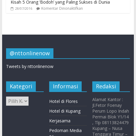
Kisah 5 Orang ‘Bodoh’ yang Paling Sukses di Dunia
Komentar Dinonaktifkan
28/07/2016
@nttonlinenow
Tweets by nttonlinenow
Kategori
Informasi
Redaksi
Alamat Kantor :
Hotel di Flores
Jl.Fetor Foenay
Hotel di Kupang
Perum Lopo Indah
Permai Blok Y1/14
Kerjasama
, Tlp 08113824479
Kupang – Nusa
Pedoman Media
Tenggara Timur –