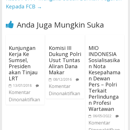
Kepada FCB
→
Anda Juga Mungkin Suka
Kunjungan
Komisi III
MIO
Kerja Ke
Dukung Polri
INDONESIA
Sumsel,
Usut Tuntas
Sosialisasika
Presiden
Aliran Dana
n Nota
akan Tinjau
Makar
Kesepahama
LRT
n Dewan
08/12/2016
Pers – Polri
13/07/2018
Komentar
Terkait
Komentar
Dinonaktifkan
Perlindunga
Dinonaktifkan
n Profesi
Wartawan
06/05/2022
Komentar