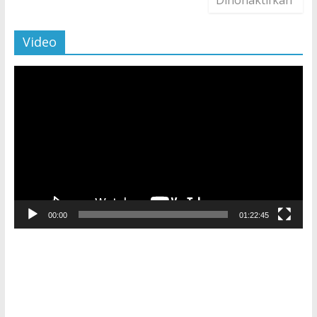
Dinonaktifkan
Video
Pemutar
Video
00:00
01:22:45