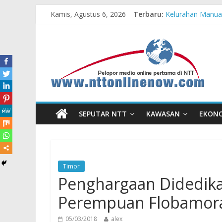
Kamis, Agustus 6, 2026
Terbaru:
Kelurahan Manua
Pengadaan Kapal
Cahaya Kemerdeka
Honda AT Family
Hasil KKN Kolab
SEPUTAR NTT
KAWASAN
EKON
Timor
Penghargaan Didedika
Perempuan Flobamor
05/03/2018
alex