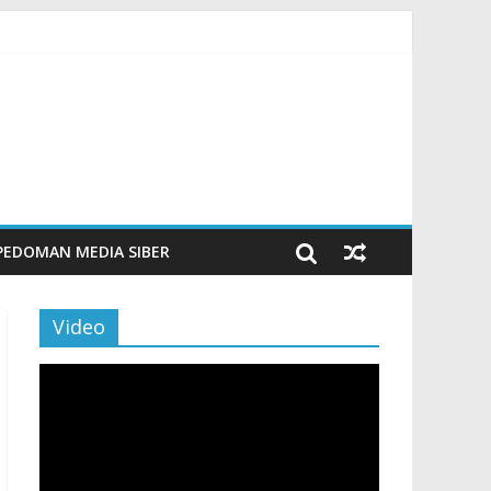
n Maritim Modern
aporan
PEDOMAN MEDIA SIBER
Video
Pemutar
Video