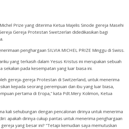
ichel Prize yang diterima Ketua Majelis Sinode gereja Masehi
i Gereja Gereja Protestan Swetzerlan didedikasikan bagi
a.
enerimaan penghargaan SILVIA MICHEL PRIZE Minggu di Swiss.
ariku yang terkasih dalam Yesus Kristus ini merupakan sebuah
a sekalian pada kesempatan yang luar biasa ini.
oleh gereja-gereja Protestan di Switzerland, untuk menerima
asikan kepada seorang perempuan dan ibu yang luar biasa,
rempuan pertama di Eropa,” kata Pdt.Mery Kolimon, Ketua
tama kali sehubungan dengan pencalonan dirinya untuk menerima
ndiri: apakah dirinya cukup pantas untuk menerima penghargaan
n gereja yang besar ini? “Tetapi kemudian saya memutuskan