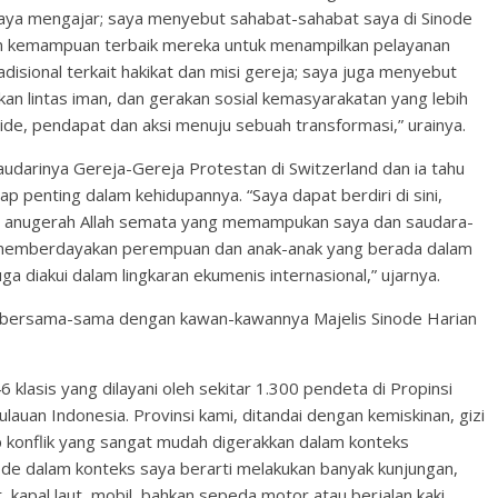
aya mengajar; saya menyebut sahabat-sahabat saya di Sinode
 kemampuan terbaik mereka untuk menampilkan pelayanan
disional terkait hakikat dan misi gereja; saya juga menyebut
n lintas iman, dan gerakan sosial kemasyarakatan yang lebih
 ide, pendapat dan aksi menuju sebuah transformasi,” urainya.
 saudarinya Gereja-Gereja Protestan di Switzerland dan ia tahu
 penting dalam kehidupannya. “Saya dapat berdiri di sini,
a anugerah Allah semata yang memampukan saya dan saudara-
a memberdayakan perempuan dan anak-anak yang berada dalam
uga diakui dalam lingkaran ekumenis internasional,” ujarnya.
a bersama-sama dengan kawan-kawannya Majelis Sinode Harian
6 klasis yang dilayani oleh sekitar 1.300 pendeta di Propinsi
uan Indonesia. Provinsi kami, ditandai dengan kemiskinan, gizi
 konflik yang sangat mudah digerakkan dalam konteks
inode dalam konteks saya berarti melakukan banyak kunjungan,
apal laut, mobil, bahkan sepeda motor atau berjalan kaki.