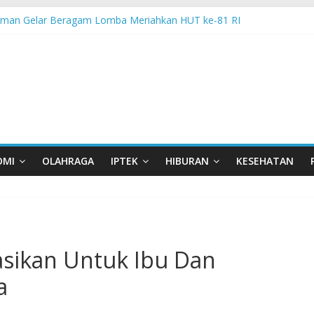
man Gelar Beragam Lomba Meriahkan HUT ke-81 RI
 PPA Perkuat Kemampuan Pertahanan Udara TNI AL Hadapi Ancama
an di Nonotbatan: Listrik Masuk Desa, PLN Edukasi Keselamatan
 Day Semarakkan 11 Kota di Jawa Timur
orasi UGM-Undana Jadi Pedoman Bangun Desa Desa, Tak Sekadar L
OMI
OLAHRAGA
IPTEK
HIBURAN
KESEHATAN
sikan Untuk Ibu Dan
a