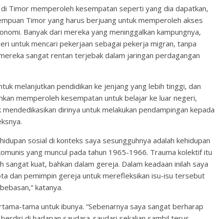
 di Timor memperoleh kesempatan seperti yang dia dapatkan,
erempuan Timor yang harus berjuang untuk memperoleh akses
konomi. Banyak dari mereka yang meninggalkan kampungnya,
geri untuk mencari pekerjaan sebagai pekerja migran, tanpa
 mereka sangat rentan terjebak dalam jaringan perdagangan
k melanjutkan pendidikan ke jenjang yang lebih tinggi, dan
hkan memperoleh kesempatan untuk belajar ke luar negeri,
tuk mendedikasikan dirinya untuk melakukan pendampingan kepada
eksnya.
hidupan sosial di konteks saya sesungguhnya adalah kehidupan
-komunis yang muncul pada tahun 1965-1966. Trauma kolektif itu
h sangat kuat, bahkan dalam gereja. Dalam keadaan inilah saya
ta dan pemimpin gereja untuk merefleksikan isu-isu tersebut
bebasan,” katanya.
ertama-tama untuk ibunya. “Sebenarnya saya sangat berharap
 berdiri di hadapan saudara-saudari sekalian sambil terus