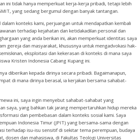
ini tidak hanya memperkuat kerja-kerja pribadi, tetapi lebih
 GMIT, yang sedang bergumul dengan banyak tantangan.
al dalam konteks kami, perjuangan untuk mendapatkan kembali
awanan terhadap kejahatan dan ketidakadilan personal dan
ghargaan yang anda berikan ini, akan memperkuat identitas saya
lam gereja dan masyarakat, khususnya untuk mengadvokasi hak-
miskinan, eksploitasi dan kekerasan di konteks di mana saya
swa Kristen Indonesia Cabang Kupang ini.
nya diberikan kepada dirinya secara pribadi. Bagaimanapun,
empat di mana dirinya berasal, ia kerjakan bersama sahabat-
timewa ini, saya ingin menyebut sahabat-sahabat yang
an saya, yang bahkan tak jarang mempertaruhkan hidup mereka
ansformasi dan pembebasan dalam konteks sosial kami. Saya
rempuan Indonesia Timur (JPIT) yang bersama-sama dengan
si terhadap isu-isu sensitif di sekitar tema perempuan, budaya
, dosen dan mahasiswa, di Fakultas Teologi Universitas