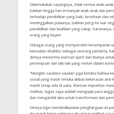
Dikemukakan sayangnya, tidak semua anak-anak
bahkan hingga hari ini banyak anak-anak dan p
terhadap pendidikan yang baik, kesehaan dan e
meninggalkan pulaunya, bahkan pergi ke luar ne
pendidikan dan keahlian yang cukup. Karenanya,
orang yang kejam.
Sebagai orang yang memperoleh kesempatan untu
kemudian ditahbis sebagai seorang pendeta, ba
dirinya menerima warisan spirit dari ibunya un
perempuan dan laki-laki yang rentan dalam kont
“Mungkin saudara-saudari juga ketahui bahwa ke
sosial yang masih terluka akibat kekerasan anti
masih tetap ada di sana. Warisan impunitas masi
melihat, tugas saya adalah mengajak para anggo
dan mengambil aksi untuk transformasi dan pem
Dirinya ingin mendedikasikan penghargaan ini p
dia masih hidup sehingga dia dapat melihat saya