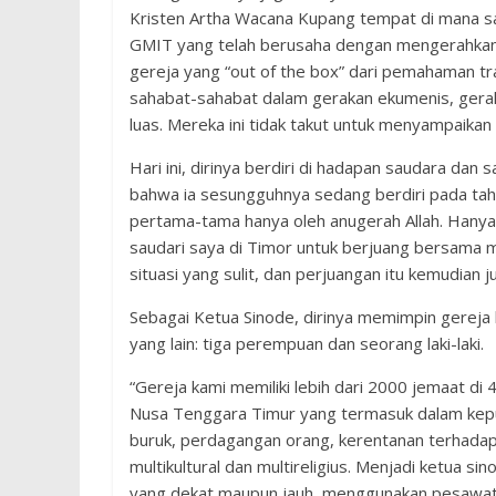
Kristen Artha Wacana Kupang tempat di mana s
GMIT yang telah berusaha dengan mengerahkan
gereja yang “out of the box” dari pemahaman tra
sahabat-sahabat dalam gerakan ekumenis, geraka
luas. Mereka ini tidak takut untuk menyampaikan
Hari ini, dirinya berdiri di hadapan saudara dan
bahwa ia sesungguhnya sedang berdiri pada tahap
pertama-tama hanya oleh anugerah Allah. Hany
saudari saya di Timor untuk berjuang bersam
situasi yang sulit, dan perjuangan itu kemudian j
Sebagai Ketua Sinode, dirinya memimpin gerej
yang lain: tiga perempuan dan seorang laki-laki.
“Gereja kami memiliki lebih dari 2000 jemaat di 4
Nusa Tenggara Timur yang termasuk dalam kepula
buruk, perdagangan orang, kerentanan terhadap
multikultural dan multireligius. Menjadi ketua s
yang dekat maupun jauh, menggunakan pesawat, k