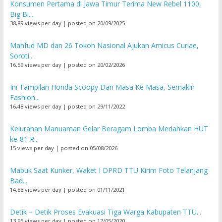
Konsumen Pertama di Jawa Timur Terima New Rebel 1100,
Big Bi...
38,89 views per day
|
posted on 20/09/2025
Mahfud MD dan 26 Tokoh Nasional Ajukan Amicus Curiae,
Soroti...
16,59 views per day
|
posted on 20/02/2026
Ini Tampilan Honda Scoopy Dari Masa Ke Masa, Semakin
Fashion...
16,48 views per day
|
posted on 29/11/2022
Kelurahan Manuaman Gelar Beragam Lomba Meriahkan HUT
ke-81 R...
15 views per day
|
posted on 05/08/2026
Mabuk Saat Kunker, Waket I DPRD TTU Kirim Foto Telanjang
Bad...
14,88 views per day
|
posted on 01/11/2021
Detik – Detik Proses Evakuasi Tiga Warga Kabupaten TTU...
13,95 views per day
|
posted on 17/05/2020