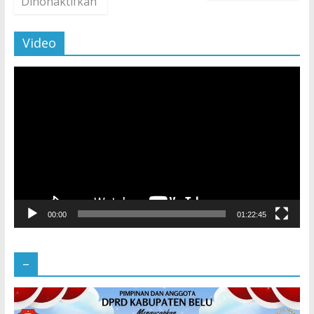
Dinonaktifkan
Video
Pemutar
Video
00:00
01:22:45
–