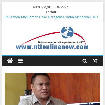
Kamis, Agustus 6, 2026
Terbaru:
Hasil KKN Kolaborasi UGM-Undana Jadi Pedoman Bangun
Desa Desa, Tak Sekadar Laporan
Kelurahan Manuaman Gelar Beragam Lomba Meriahkan HUT
ke-81 RI
Pengadaan Kapal PPA Perkuat Kemampuan Pertahanan Udara
TNI AL Hadapi Ancaman Maritim Modern
Cahaya Kemerdekaan di Nonotbatan: Listrik Masuk Desa, PLN
Edukasi Keselamatan
Honda AT Family Day Semarakkan 11 Kota di Jawa Timur