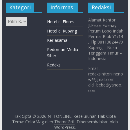
Kategori
Informasi
Redaksi
Alamat Kantor :
Hotel di Flores
Jl.Fetor Foenay
Hotel di Kupang
Perum Lopo Indah
Permai Blok Y1/14
Kerjasama
, Tlp 08113824479
Kupang – Nusa
Pedoman Media
Tenggara Timur –
Siber
Indonesia
Redaksi
Email :
redaksinttonlineno
w@gmail.com
aldi_bebe@yahoo.
com
Hak Cipta © 2026
NTTONLINE
. Keseluruhan Hak Cipta.
Tema: ColorMag oleh
ThemeGrill
. Dipersembahkan oleh
WordPress
.