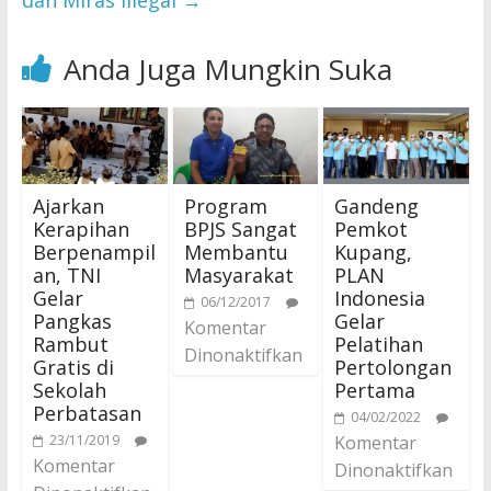
dan Miras Illegal
→
Anda Juga Mungkin Suka
Ajarkan
Program
Gandeng
Kerapihan
BPJS Sangat
Pemkot
Berpenampil
Membantu
Kupang,
an, TNI
Masyarakat
PLAN
Gelar
Indonesia
06/12/2017
Pangkas
Gelar
Komentar
Rambut
Pelatihan
Dinonaktifkan
Gratis di
Pertolongan
Sekolah
Pertama
Perbatasan
04/02/2022
23/11/2019
Komentar
Komentar
Dinonaktifkan