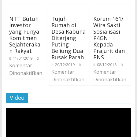
NTT Butuh
Tujuh
Korem 161/
Investor
Rumah di
Wira Sakti
yang Punya
Desa Kabuna
Sosialisasi
Komitmen
Diterjang
P4GN
Sejahteraka
Puting
Kepada
n Rakyat
Beliung Dua
Prajurit dan
Rusak Parah
PNS
11/04/2019
Komentar
20/12/2019
08/12/2018
Komentar
Komentar
Dinonaktifkan
Dinonaktifkan
Dinonaktifkan
Video
Pemutar
Video