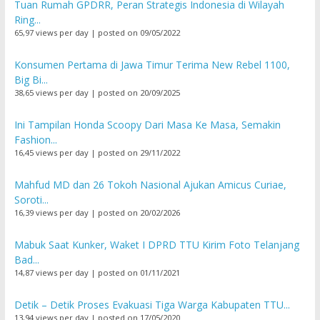
Tuan Rumah GPDRR, Peran Strategis Indonesia di Wilayah
Ring...
65,97 views per day
|
posted on 09/05/2022
Konsumen Pertama di Jawa Timur Terima New Rebel 1100,
Big Bi...
38,65 views per day
|
posted on 20/09/2025
Ini Tampilan Honda Scoopy Dari Masa Ke Masa, Semakin
Fashion...
16,45 views per day
|
posted on 29/11/2022
Mahfud MD dan 26 Tokoh Nasional Ajukan Amicus Curiae,
Soroti...
16,39 views per day
|
posted on 20/02/2026
Mabuk Saat Kunker, Waket I DPRD TTU Kirim Foto Telanjang
Bad...
14,87 views per day
|
posted on 01/11/2021
Detik – Detik Proses Evakuasi Tiga Warga Kabupaten TTU...
13,94 views per day
|
posted on 17/05/2020