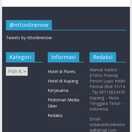
@nttonlinenow
Tweets by nttonlinenow
Kategori
Informasi
Redaksi
Alamat Kantor :
Hotel di Flores
Jl.Fetor Foenay
Hotel di Kupang
Perum Lopo Indah
Permai Blok Y1/14
Kerjasama
, Tlp 08113824479
Kupang – Nusa
Pedoman Media
Tenggara Timur –
Siber
Indonesia
Redaksi
Email :
redaksinttonlineno
w@gmail.com