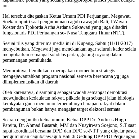
ini.
Hal tersebut ditegaskan Ketua Umum PDI Perjuangan, Megawati
Soekarnoputri saat pengumuman cagub cawagub Bali, I Wayan
Koster dan Tjokorda Artha Ardana Sukawati yang juga dihadiri
fungsionaris PDI Perjuangan se- Nusa Tenggara Timur (NTT).
Sesuai rilis yang diterima media ini di Kupang, Sabtu (11/11/2017)
menyebutkan, Megawati juga menekankan agar seluruh kader selalu
mengobarkan semangat soliditas partai, gotong royong dalam
pemenangan pemilukada.
Menurutnya, Pemilukada merupakan momentum strategis
mengejawantahkan program nasional semesta berencana yg juga
diimplementasikan di daerah.
Oleh karenanya, disamping sebagai wadah semangat demokrasi
mewujudkan kedaulatan rakyat, pilkada juga sebagai jalan idiologis
kerakyatan guna menjamin terpenuhinya harapan rakyat dalam
pembangunan bukan hanya mengejar target elektoral semata.
Searah dengan ibu ketua umum, Ketua DPP Dr. Andreas Hugo
Pareira, Dr. Ahmad Basarah, MM dan Nusyirwan Soejono, S.T saat
rapat koordinasi bersama DPD dan DPC se-NTT yang digelar pasca
pengumuman cagub/cawagub Bali di Gedung DPP PDI Perjuangan