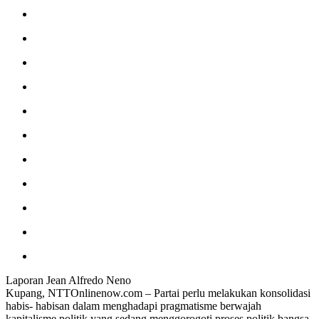
Laporan Jean Alfredo Neno
Kupang, NTTOnlinenow.com – Partai perlu melakukan konsolidasi
habis- habisan dalam menghadapi pragmatisme berwajah
kapitalisme politik yang sedang menggorogoti proses politik bangsa