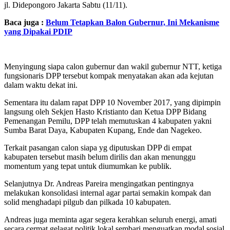
jl. Didepongoro Jakarta Sabtu (11/11).
Baca juga :
Belum Tetapkan Balon Gubernur, Ini Mekanisme
yang Dipakai PDIP
Menyingung siapa calon gubernur dan wakil gubernur NTT, ketiga
fungsionaris DPP tersebut kompak menyatakan akan ada kejutan
dalam waktu dekat ini.
Sementara itu dalam rapat DPP 10 November 2017, yang dipimpin
langsung oleh Sekjen Hasto Kristianto dan Ketua DPP Bidang
Pemenangan Pemilu, DPP telah memutuskan 4 kabupaten yakni
Sumba Barat Daya, Kabupaten Kupang, Ende dan Nagekeo.
Terkait pasangan calon siapa yg diputuskan DPP di empat
kabupaten tersebut masih belum dirilis dan akan menunggu
momentum yang tepat untuk diumumkan ke publik.
Selanjutnya Dr. Andreas Pareira mengingatkan pentingnya
melakukan konsolidasi internal agar partai semakin kompak dan
solid menghadapi pilgub dan pilkada 10 kabupaten.
Andreas juga meminta agar segera kerahkan seluruh energi, amati
secara cermat gelagat politik lokal sembari menguatkan modal sosial