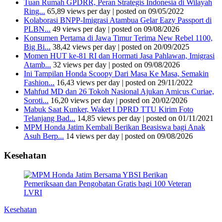
Tuan Rumah GPDRR, Peran Strategis Indonesia di Wilayah
Ring...
65,89 views per day
|
posted on 09/05/2022
Kolaborasi BNPP-Imigrasi Atambua Gelar Eazy Passport di
PLBN...
49 views per day
|
posted on 09/08/2026
Konsumen Pertama di Jawa Timur Terima New Rebel 1100,
Big Bi...
38,42 views per day
|
posted on 20/09/2025
Momen HUT ke-81 RI dan Hormati Jasa Pahlawan, Imigrasi
Atamb...
32 views per day
|
posted on 09/08/2026
Ini Tampilan Honda Scoopy Dari Masa Ke Masa, Semakin
Fashion...
16,43 views per day
|
posted on 29/11/2022
Mahfud MD dan 26 Tokoh Nasional Ajukan Amicus Curiae,
Soroti...
16,20 views per day
|
posted on 20/02/2026
Mabuk Saat Kunker, Waket I DPRD TTU Kirim Foto
Telanjang Bad...
14,85 views per day
|
posted on 01/11/2021
MPM Honda Jatim Kembali Berikan Beasiswa bagi Anak
Asuh Berp...
14 views per day
|
posted on 09/08/2026
Kesehatan
Kesehatan