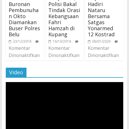
Buronan
Polisi Bakal
Hadiri
Pembunuha
Tindak Orasi
Nataru
n Okto
Kebangsaan
Bersama
Diamankan
Fahri
Satgas
Buser Polres
Hamzah di
Yonarmed
Belu
Kupang
12 Kostrad
23/12/2018
16/10/2018
06/01/2026
Komentar
Komentar
Komentar
Dinonaktifkan
Dinonaktifkan
Dinonaktifkan
Video
Pemutar
Video