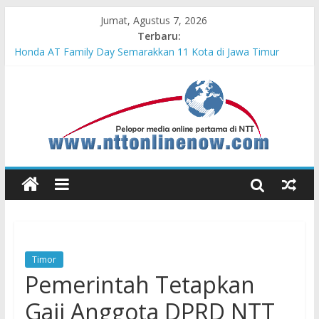
Jumat, Agustus 7, 2026
Terbaru:
Cahaya Kemerdekaan di Nonotbatan: Listrik Masuk Desa, PLN
Edukasi Keselamatan
Honda AT Family Day Semarakkan 11 Kota di Jawa Timur
Teras Bank Indonesia Hadir di Belu, Bupati Willy : Terima Kasih
BI Atas Kepeduliannya Tingkatkan Budaya Literasi
Astra Honda Siap Lanjutkan Performa Positif di ARRC
Mandalika 2026
Pengadaan Kapal PPA Perkuat Kemampuan Pertahanan Udara
TNI AL Hadapi Ancaman Maritim Modern
Timor
Pemerintah Tetapkan
Gaji Anggota DPRD NTT