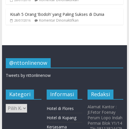
Kisah 5 Orang ‘Bodoh’ yang Paling Sukses di Dunia
Komentar Dinonaktifkan
28/07/2016
@nttonlinenow
Tweets by nttonlinenow
Kategori
Informasi
Redaksi
Alamat Kantor :
Hotel di Flores
Jl.Fetor Foenay
Hotel di Kupang
Perum Lopo Indah
Permai Blok Y1/14
Kerjasama
, Tlp 08113824479