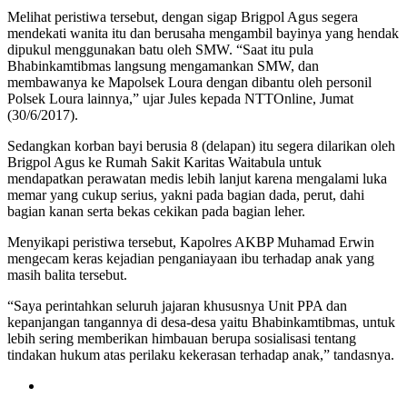
Melihat peristiwa tersebut, dengan sigap Brigpol Agus segera
mendekati wanita itu dan berusaha mengambil bayinya yang hendak
dipukul menggunakan batu oleh SMW. “Saat itu pula
Bhabinkamtibmas langsung mengamankan SMW, dan
membawanya ke Mapolsek Loura dengan dibantu oleh personil
Polsek Loura lainnya,” ujar Jules kepada NTTOnline, Jumat
(30/6/2017).
Sedangkan korban bayi berusia 8 (delapan) itu segera dilarikan oleh
Brigpol Agus ke Rumah Sakit Karitas Waitabula untuk
mendapatkan perawatan medis lebih lanjut karena mengalami luka
memar yang cukup serius, yakni pada bagian dada, perut, dahi
bagian kanan serta bekas cekikan pada bagian leher.
Menyikapi peristiwa tersebut, Kapolres AKBP Muhamad Erwin
mengecam keras kejadian penganiayaan ibu terhadap anak yang
masih balita tersebut.
“Saya perintahkan seluruh jajaran khususnya Unit PPA dan
kepanjangan tangannya di desa-desa yaitu Bhabinkamtibmas, untuk
lebih sering memberikan himbauan berupa sosialisasi tentang
tindakan hukum atas perilaku kekerasan terhadap anak,” tandasnya.