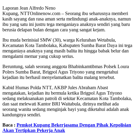
Laporan Jean Alfredo Neno
Kupang, NTTOnlinenow.com – Seorang ibu seharusnya memberi
kasih sayang dan rasa aman serta melindungi anak-anaknya, namun
ibu yang satu ini justru tega menganiaya anaknya sendiri yang baru
berusia delapan bulan dengan cara yang sangat kejam.
Ibu muda berinisial SMW (30), warga Kelurahan Wetabula,
Kecamatan Kota Tambolaka, Kabupaten Sumba Barat Daya ini tega
menganiaya anaknya yang masih balita itu hingga babak belur dan
mengalami memar yang cukup serius.
Beruntung, salah seorang anggota Bhabinkamtibmas Polsek Loura
Polres Sumba Barat, Brigpol Agus Triyono yang mengetahui
kejadian itu berhasil menyelamatkan balita malang tersebut.
Kabid Humas Polda NTT, AKBP Jules Abraham Abast
mengatakan, kejadian itu bermula ketika Brigpol Agus Triyono
sedang melaksanakan patroli di sekitar Kecamatan Kota Tambolaka,
dan saat melewati Kantor BRI Waitabula, dirinya melihat ada
seorang wanita sedang menginjak bayi yang diketahui adalah anak
kandungnya sendiri.
Baca :
Pemkot Kupang Bekerjasama Dengan Pihak Kepolisian
Akan Tertipkan Pekerja Anak