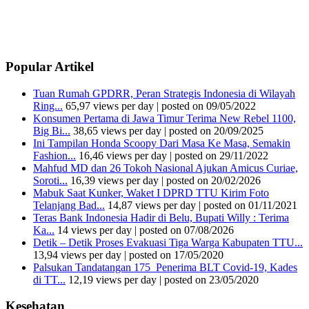
Popular Artikel
Tuan Rumah GPDRR, Peran Strategis Indonesia di Wilayah
Ring...
65,97 views per day
|
posted on 09/05/2022
Konsumen Pertama di Jawa Timur Terima New Rebel 1100,
Big Bi...
38,65 views per day
|
posted on 20/09/2025
Ini Tampilan Honda Scoopy Dari Masa Ke Masa, Semakin
Fashion...
16,46 views per day
|
posted on 29/11/2022
Mahfud MD dan 26 Tokoh Nasional Ajukan Amicus Curiae,
Soroti...
16,39 views per day
|
posted on 20/02/2026
Mabuk Saat Kunker, Waket I DPRD TTU Kirim Foto
Telanjang Bad...
14,87 views per day
|
posted on 01/11/2021
Teras Bank Indonesia Hadir di Belu, Bupati Willy : Terima
Ka...
14 views per day
|
posted on 07/08/2026
Detik – Detik Proses Evakuasi Tiga Warga Kabupaten TTU...
13,94 views per day
|
posted on 17/05/2020
Palsukan Tandatangan 175 Penerima BLT Covid-19, Kades
di TT...
12,19 views per day
|
posted on 23/05/2020
Kesehatan