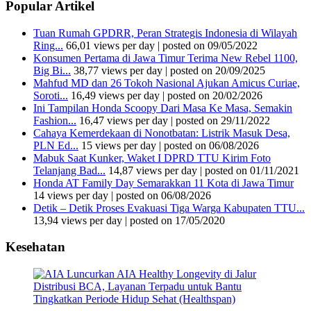
Popular Artikel
Tuan Rumah GPDRR, Peran Strategis Indonesia di Wilayah
Ring...
66,01 views per day
|
posted on 09/05/2022
Konsumen Pertama di Jawa Timur Terima New Rebel 1100,
Big Bi...
38,77 views per day
|
posted on 20/09/2025
Mahfud MD dan 26 Tokoh Nasional Ajukan Amicus Curiae,
Soroti...
16,49 views per day
|
posted on 20/02/2026
Ini Tampilan Honda Scoopy Dari Masa Ke Masa, Semakin
Fashion...
16,47 views per day
|
posted on 29/11/2022
Cahaya Kemerdekaan di Nonotbatan: Listrik Masuk Desa,
PLN Ed...
15 views per day
|
posted on 06/08/2026
Mabuk Saat Kunker, Waket I DPRD TTU Kirim Foto
Telanjang Bad...
14,87 views per day
|
posted on 01/11/2021
Honda AT Family Day Semarakkan 11 Kota di Jawa Timur
14 views per day
|
posted on 06/08/2026
Detik – Detik Proses Evakuasi Tiga Warga Kabupaten TTU...
13,94 views per day
|
posted on 17/05/2020
Kesehatan