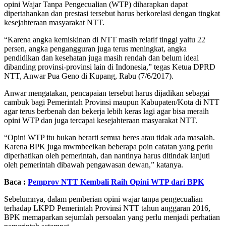
opini Wajar Tanpa Pengecualian (WTP) diharapkan dapat
dipertahankan dan prestasi tersebut harus berkorelasi dengan tingkat
kesejahteraan masyarakat NTT.
“Karena angka kemiskinan di NTT masih relatif tinggi yaitu 22
persen, angka pengangguran juga terus meningkat, angka
pendidikan dan kesehatan juga masih rendah dan belum ideal
dibanding provinsi-provinsi lain di Indonesia,” tegas Ketua DPRD
NTT, Anwar Pua Geno di Kupang, Rabu (7/6/2017).
Anwar mengatakan, pencapaian tersebut harus dijadikan sebagai
cambuk bagi Pemerintah Provinsi maupun Kabupaten/Kota di NTT
agar terus berbenah dan bekerja lebih keras lagi agar bisa meraih
opini WTP dan juga tercapai kesejahteraan masyarakat NTT.
“Opini WTP itu bukan berarti semua beres atau tidak ada masalah.
Karena BPK juga mwmbeeikan beberapa poin catatan yang perlu
diperhatikan oleh pemerintah, dan nantinya harus ditindak lanjuti
oleh pemerintah dibawah pengawasan dewan,” katanya.
Baca :
Pemprov NTT Kembali Raih Opini WTP dari BPK
Sebelumnya, dalam pemberian opini wajar tanpa pengecualian
terhadap LKPD Pemerintah Provinsi NTT tahun anggaran 2016,
BPK memaparkan sejumlah persoalan yang perlu menjadi perhatian