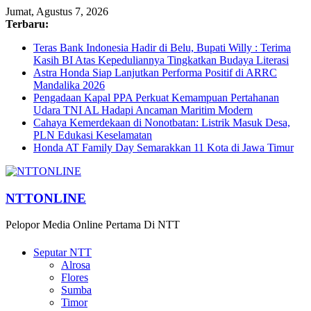
Jumat, Agustus 7, 2026
Terbaru:
Teras Bank Indonesia Hadir di Belu, Bupati Willy : Terima
Kasih BI Atas Kepeduliannya Tingkatkan Budaya Literasi
Astra Honda Siap Lanjutkan Performa Positif di ARRC
Mandalika 2026
Pengadaan Kapal PPA Perkuat Kemampuan Pertahanan
Udara TNI AL Hadapi Ancaman Maritim Modern
Cahaya Kemerdekaan di Nonotbatan: Listrik Masuk Desa,
PLN Edukasi Keselamatan
Honda AT Family Day Semarakkan 11 Kota di Jawa Timur
NTTONLINE
Pelopor Media Online Pertama Di NTT
Seputar NTT
Alrosa
Flores
Sumba
Timor