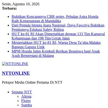
Senin, Agustus 10, 2026
Terbaru:
Buktikan Kencangnya CBR series, Pebalap Astra Honda
Raih Kemenangan di Mandalika
Dari Pemula hingga Juara Nasional, Daya Fawziya Buktikan
Pentingnya Edukasi Safety Riding
HUT ke-81 RI Akan Dimeriahkan dengan 133 Tim Karnaval
Kebangsaan dan 198 Tim Gerak Jalan
Memeriahkan HUT ke-81 RI, Warga Desa Ta’aba-Malaka
Bangun Gapura Unik
MPM Honda Jatim Kembali Berikan Beasiswa bagi Anak
Asuh Berprestasi di Malang
NTTONLINE
Pelopor Media Online Pertama Di NTT
Seputar NTT
Alrosa
Flores
Sumba