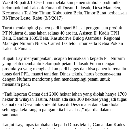
Wakil Bupati J.T Ose Luan melakukan panen simbolis padi milik
kelompok tani Lalosuk Funan di Dusun Lalosuk, Desa Manleten,
Kecamatan Tasifeto Timur, Kabupaten Belu, Timor Barat perbatasan
RI-Timor Leste, Rabu (3/5/2017).
Turut mendampingi panen padi impari 6 hasil penggunaan produk
PT Nufarm di atas lahan seluas 40 are itu, Asisten II, Kadis TPH
Belu, Dandim 1605/Belu, Kasubdrive Bulog Atambua, Regional
Manager Nufarm Nusra, Camat Tasifeto Timur serta Ketua Poktan
Lalosuk Funan.
Bupati Lay menyampaikan, ucapan terimakasih kepada PT Nufarm
yang telah membantu kelompok petani Lalosuk Funan dengan
produknya yang menghasilkan padi bagus dan bisa panen karena itu
tugas dari PPL, mantri tani dan Dinas teknis, harus bersama-sama
dengan Nufarm mendorong dan mendampingi petani untuk
menanam padi.
“Tadi laporan Camat dari 2000 hektar lahan yang diolah hanya 1700
hektar di wilayah Tastim. Masih ada sisa 300 hektare yang jadi tugas
Camat dan Desa untuk identifikasi di Desa mana dan akan diolah
sehingga kekurangan pangan kita bisa atasi,” ujar dia dalam
sambutan.
Lanjut Lay, tugas tambahan kepada Dinas teknis, Camat dan Kades