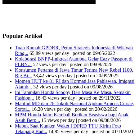
Popular Artikel
Tuan Rumah GPDRR, Peran Strategis Indonesia di Wilayah
Ring...
65,89 views per day
|
posted on 09/05/2022
Kolaborasi BNPP-Imigrasi Atambua Gelar Eazy Passport di
PLBN...
52 views per day
|
posted on 09/08/2026
Konsumen Pertama di Jawa Timur Terima New Rebel 1100,
Big Bi...
38,42 views per day
|
posted on 20/09/2025
Momen HUT ke-81 RI dan Hormati Jasa Pahlawan, Imigrasi
Atamb...
32 views per day
|
posted on 09/08/2026
Ini Tampilan Honda Scoopy Dari Masa Ke Masa, Semakin
Fashion...
16,43 views per day
|
posted on 29/11/2022
Mahfud MD dan 26 Tokoh Nasional Ajukan Amicus Curiae,
Soroti...
16,20 views per day
|
posted on 20/02/2026
MPM Honda Jatim Kembali Berikan Beasiswa bagi Anak
Asuh Berp...
15 views per day
|
posted on 09/08/2026
Mabuk Saat Kunker, Waket I DPRD TTU Kirim Foto
Telanjang Bad...
14,85 views per day
|
posted on 01/11/2021