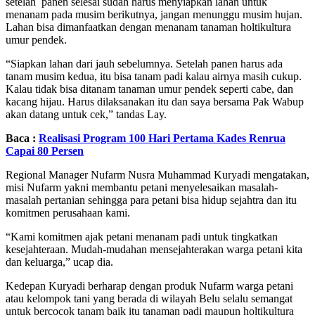
setelah panen selesai sudah harus menyiapkan lahan untuk
menanam pada musim berikutnya, jangan menunggu musim hujan.
Lahan bisa dimanfaatkan dengan menanam tanaman holtikultura
umur pendek.
“Siapkan lahan dari jauh sebelumnya. Setelah panen harus ada
tanam musim kedua, itu bisa tanam padi kalau airnya masih cukup.
Kalau tidak bisa ditanam tanaman umur pendek seperti cabe, dan
kacang hijau. Harus dilaksanakan itu dan saya bersama Pak Wabup
akan datang untuk cek,” tandas Lay.
Baca :
Realisasi Program 100 Hari Pertama Kades Renrua
Capai 80 Persen
Regional Manager Nufarm Nusra Muhammad Kuryadi mengatakan,
misi Nufarm yakni membantu petani menyelesaikan masalah-
masalah pertanian sehingga para petani bisa hidup sejahtra dan itu
komitmen perusahaan kami.
“Kami komitmen ajak petani menanam padi untuk tingkatkan
kesejahteraan. Mudah-mudahan mensejahterakan warga petani kita
dan keluarga,” ucap dia.
Kedepan Kuryadi berharap dengan produk Nufarm warga petani
atau kelompok tani yang berada di wilayah Belu selalu semangat
untuk bercocok tanam baik itu tanaman padi maupun holtikultura