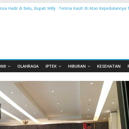
sia Hadir di Belu, Bupati Willy : Terima Kasih BI Atas Kepeduliannya 
Lanjutkan Performa Positif di ARRC Mandalika 2026
 PPA Perkuat Kemampuan Pertahanan Udara TNI AL Hadapi Ancama
an di Nonotbatan: Listrik Masuk Desa, PLN Edukasi Keselamatan
Day Semarakkan 11 Kota di Jawa Timur
OMI
OLAHRAGA
IPTEK
HIBURAN
KESEHATAN