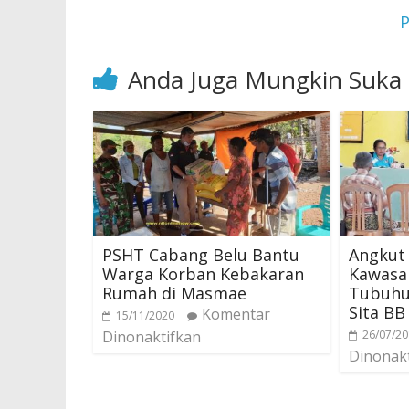
P
Anda Juga Mungkin Suka
PSHT Cabang Belu Bantu
Angkut 
Warga Korban Kebakaran
Kawasa
Rumah di Masmae
Tubuhu
Sita BB
Komentar
15/11/2020
Dinonaktifkan
26/07/2
Dinonak