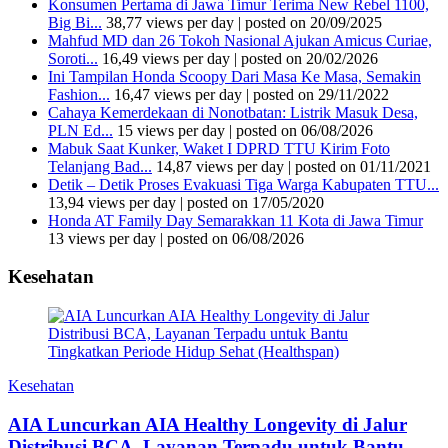
Konsumen Pertama di Jawa Timur Terima New Rebel 1100,
Big Bi...
38,77 views per day
|
posted on 20/09/2025
Mahfud MD dan 26 Tokoh Nasional Ajukan Amicus Curiae,
Soroti...
16,49 views per day
|
posted on 20/02/2026
Ini Tampilan Honda Scoopy Dari Masa Ke Masa, Semakin
Fashion...
16,47 views per day
|
posted on 29/11/2022
Cahaya Kemerdekaan di Nonotbatan: Listrik Masuk Desa,
PLN Ed...
15 views per day
|
posted on 06/08/2026
Mabuk Saat Kunker, Waket I DPRD TTU Kirim Foto
Telanjang Bad...
14,87 views per day
|
posted on 01/11/2021
Detik – Detik Proses Evakuasi Tiga Warga Kabupaten TTU...
13,94 views per day
|
posted on 17/05/2020
Honda AT Family Day Semarakkan 11 Kota di Jawa Timur
13 views per day
|
posted on 06/08/2026
Kesehatan
Kesehatan
AIA Luncurkan AIA Healthy Longevity di Jalur
Distribusi BCA, Layanan Terpadu untuk Bantu