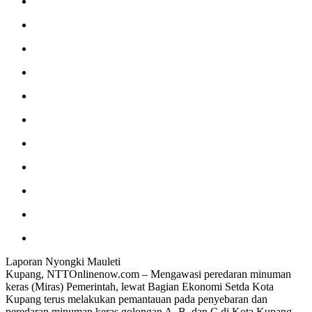
Laporan Nyongki Mauleti
Kupang, NTTOnlinenow.com – Mengawasi peredaran minuman
keras (Miras) Pemerintah, lewat Bagian Ekonomi Setda Kota
Kupang terus melakukan pemantauan pada penyebaran dan
peredaran minuman keras golongan A, B, dan C di Kota Kupang.