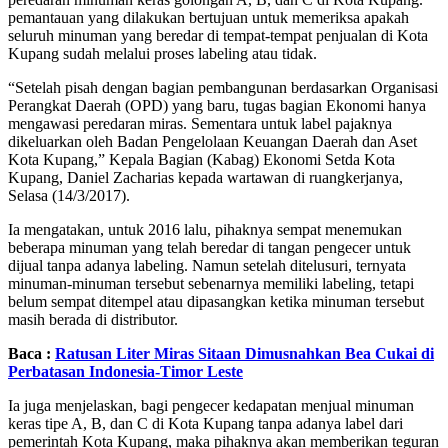
pemantauan yang dilakukan bertujuan untuk memeriksa apakah
seluruh minuman yang beredar di tempat-tempat penjualan di Kota
Kupang sudah melalui proses labeling atau tidak.
“Setelah pisah dengan bagian pembangunan berdasarkan Organisasi
Perangkat Daerah (OPD) yang baru, tugas bagian Ekonomi hanya
mengawasi peredaran miras. Sementara untuk label pajaknya
dikeluarkan oleh Badan Pengelolaan Keuangan Daerah dan Aset
Kota Kupang,” Kepala Bagian (Kabag) Ekonomi Setda Kota
Kupang, Daniel Zacharias kepada wartawan di ruangkerjanya,
Selasa (14/3/2017).
Ia mengatakan, untuk 2016 lalu, pihaknya sempat menemukan
beberapa minuman yang telah beredar di tangan pengecer untuk
dijual tanpa adanya labeling. Namun setelah ditelusuri, ternyata
minuman-minuman tersebut sebenarnya memiliki labeling, tetapi
belum sempat ditempel atau dipasangkan ketika minuman tersebut
masih berada di distributor.
Baca :
Ratusan Liter Miras Sitaan Dimusnahkan Bea Cukai di
Perbatasan Indonesia-Timor Leste
Ia juga menjelaskan, bagi pengecer kedapatan menjual minuman
keras tipe A, B, dan C di Kota Kupang tanpa adanya label dari
pemerintah Kota Kupang, maka pihaknya akan memberikan teguran