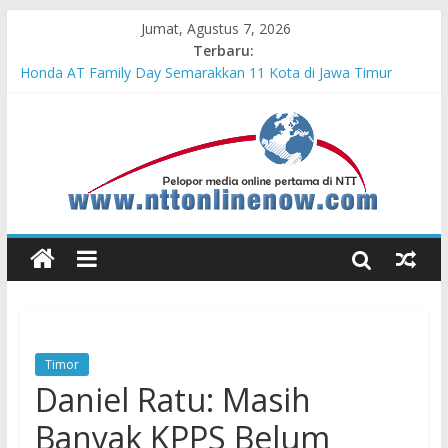
Jumat, Agustus 7, 2026
Terbaru:
Honda AT Family Day Semarakkan 11 Kota di Jawa Timur
Teras Bank Indonesia Hadir di Belu, Bupati Willy : Terima Kasih
BI Atas Kepeduliannya Tingkatkan Budaya Literasi
Astra Honda Siap Lanjutkan Performa Positif di ARRC
Mandalika 2026
Pengadaan Kapal PPA Perkuat Kemampuan Pertahanan Udara
TNI AL Hadapi Ancaman Maritim Modern
Cahaya Kemerdekaan di Nonotbatan: Listrik Masuk Desa, PLN
Edukasi Keselamatan
Timor
Daniel Ratu: Masih
Banyak KPPS Belum