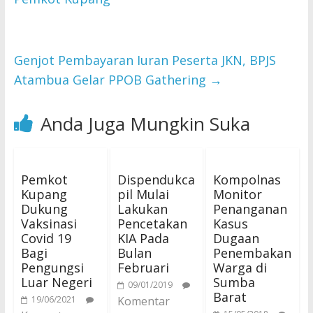
Genjot Pembayaran Iuran Peserta JKN, BPJS
Atambua Gelar PPOB Gathering
→
Anda Juga Mungkin Suka
Pemkot
Dispendukca
Kompolnas
Kupang
pil Mulai
Monitor
Dukung
Lakukan
Penanganan
Vaksinasi
Pencetakan
Kasus
Covid 19
KIA Pada
Dugaan
Bagi
Bulan
Penembakan
Pengungsi
Februari
Warga di
Luar Negeri
Sumba
09/01/2019
Barat
19/06/2021
Komentar