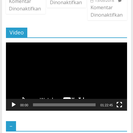
Komentar
15/05/2018
Dinonaktifkan
Komentar
Dinonaktifkan
Dinonaktifkan
Video
Pemutar
Video
00:00
01:22:45
–