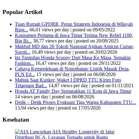
Popular Artikel
Tuan Rumah GPDRR, Peran Strategis Indonesia di Wilayah
Ring...
66,01 views per day
|
posted on 09/05/2022
Konsumen Pertama di Jawa Timur Terima New Rebel 1100,
Big Bi...
38,77 views per day
|
posted on 20/09/2025
Mahfud MD dan 26 Tokoh Nasional Ajukan Amicus Curiae,
Soroti...
16,49 views per day
|
posted on 20/02/2026
Ini Tampilan Honda Scoopy Dari Masa Ke Masa, Semakin
Fashion...
16,47 views per day
|
posted on 29/11/2022
Cahaya Kemerdekaan di Nonotbatan: Listrik Masuk Desa,
PLN Ed...
15 views per day
|
posted on 06/08/2026
Mabuk Saat Kunker, Waket I DPRD TTU Kirim Foto
Telanjang Bad...
14,87 views per day
|
posted on 01/11/2021
Honda AT Family Day Semarakkan 11 Kota di Jawa Timur
14 views per day
|
posted on 06/08/2026
Detik – Detik Proses Evakuasi Tiga Warga Kabupaten TTU...
13,94 views per day
|
posted on 17/05/2020
Kesehatan