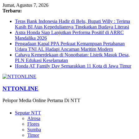
Jumat, Agustus 7, 2026
Terbaru:
Teras Bank Indonesia Hadir di Belu, Bupati Willy : Terima
Kasih BI Atas Kepeduliannya Tingkatkan Budaya Literasi
Astra Honda Siap Lanjutkan Performa Positif di ARRC
Mandalika 2026
Pengadaan Kapal PPA Perkuat Kemampuan Pertahanan
Udara TNI AL Hadapi Ancaman Maritim Modern
Cahaya Kemerdekaan di Nonotbatan: Listrik Masuk Desa,
PLN Edukasi Keselamatan
Honda AT Family Day Semarakkan 11 Kota di Jawa Timur
NTTONLINE
Pelopor Media Online Pertama Di NTT
Seputar NTT
Alrosa
Flores
Sumba
Timor