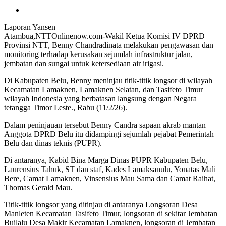
Laporan Yansen
Atambua,NTTOnlinenow.com-Wakil Ketua Komisi IV DPRD
Provinsi NTT, Benny Chandradinata melakukan pengawasan dan
monitoring terhadap kerusakan sejumlah infrastruktur jalan,
jembatan dan sungai untuk ketersediaan air irigasi.
Di Kabupaten Belu, Benny meninjau titik-titik longsor di wilayah
Kecamatan Lamaknen, Lamaknen Selatan, dan Tasifeto Timur
wilayah Indonesia yang berbatasan langsung dengan Negara
tetangga Timor Leste., Rabu (11/2/26).
Dalam peninjauan tersebut Benny Candra sapaan akrab mantan
Anggota DPRD Belu itu didampingi sejumlah pejabat Pemerintah
Belu dan dinas teknis (PUPR).
Di antaranya, Kabid Bina Marga Dinas PUPR Kabupaten Belu,
Laurensius Tahuk, ST dan staf, Kades Lamaksanulu, Yonatas Mali
Bere, Camat Lamaknen, Vinsensius Mau Sama dan Camat Raihat,
Thomas Gerald Mau.
Titik-titik longsor yang ditinjau di antaranya Longsoran Desa
Manleten Kecamatan Tasifeto Timur, longsoran di sekitar Jembatan
Builalu Desa Makir Kecamatan Lamaknen, longsoran di Jembatan