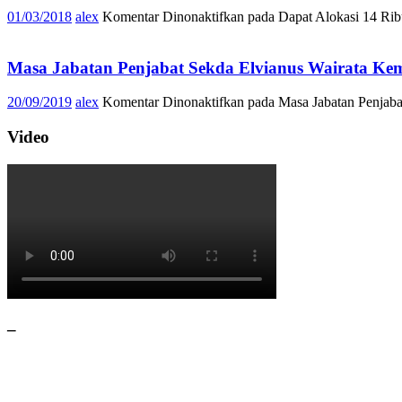
01/03/2018
alex
Komentar Dinonaktifkan
pada Dapat Alokasi 14 Rib
Masa Jabatan Penjabat Sekda Elvianus Wairata Ke
20/09/2019
alex
Komentar Dinonaktifkan
pada Masa Jabatan Penjaba
Video
–