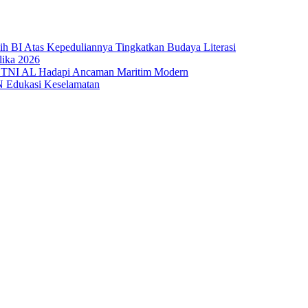
sih BI Atas Kepeduliannya Tingkatkan Budaya Literasi
lika 2026
 TNI AL Hadapi Ancaman Maritim Modern
N Edukasi Keselamatan