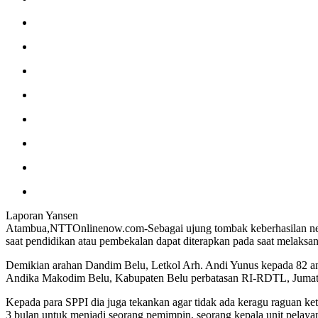
Laporan Yansen
Atambua,NTTOnlinenow.com-Sebagai ujung tombak keberhasilan nega
saat pendidikan atau pembekalan dapat diterapkan pada saat melaksan
Demikian arahan Dandim Belu, Letkol Arh. Andi Yunus kepada 82 an
Andika Makodim Belu, Kabupaten Belu perbatasan RI-RDTL, Jumat 
Kepada para SPPI dia juga tekankan agar tidak ada keragu raguan k
3 bulan untuk menjadi seorang pemimpin, seorang kepala unit pelaya