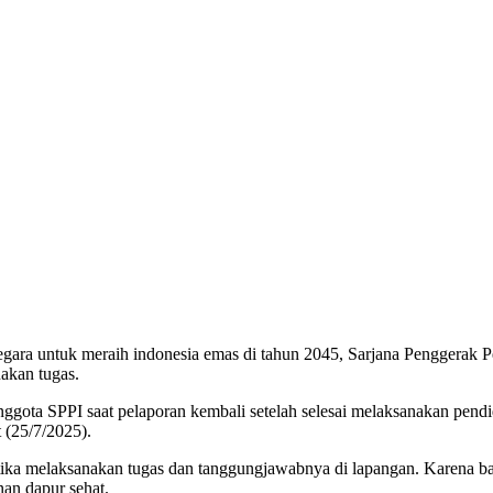
ra untuk meraih indonesia emas di tahun 2045, Sarjana Penggerak Pe
akan tugas.
ggota SPPI saat pelaporan kembali setelah selesai melaksanakan pen
(25/7/2025).
etika melaksanakan tugas dan tanggungjawabnya di lapangan. Karena b
nan dapur sehat.