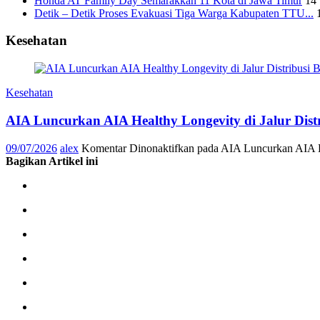
Honda AT Family Day Semarakkan 11 Kota di Jawa Timur
14 
Detik – Detik Proses Evakuasi Tiga Warga Kabupaten TTU...
Kesehatan
Kesehatan
AIA Luncurkan AIA Healthy Longevity di Jalur Dis
09/07/2026
alex
Komentar Dinonaktifkan
pada AIA Luncurkan AIA He
Bagikan Artikel ini