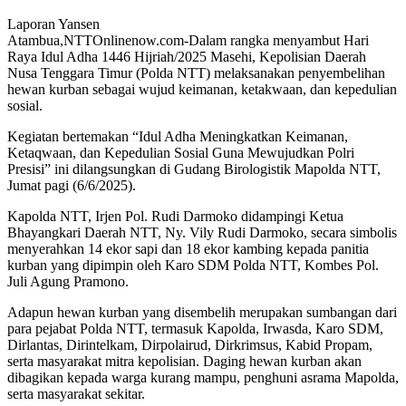
Laporan Yansen
Atambua,NTTOnlinenow.com-Dalam rangka menyambut Hari
Raya Idul Adha 1446 Hijriah/2025 Masehi, Kepolisian Daerah
Nusa Tenggara Timur (Polda NTT) melaksanakan penyembelihan
hewan kurban sebagai wujud keimanan, ketakwaan, dan kepedulian
sosial.
Kegiatan bertemakan “Idul Adha Meningkatkan Keimanan,
Ketaqwaan, dan Kepedulian Sosial Guna Mewujudkan Polri
Presisi” ini dilangsungkan di Gudang Birologistik Mapolda NTT,
Jumat pagi (6/6/2025).
Kapolda NTT, Irjen Pol. Rudi Darmoko didampingi Ketua
Bhayangkari Daerah NTT, Ny. Vily Rudi Darmoko, secara simbolis
menyerahkan 14 ekor sapi dan 18 ekor kambing kepada panitia
kurban yang dipimpin oleh Karo SDM Polda NTT, Kombes Pol.
Juli Agung Pramono.
Adapun hewan kurban yang disembelih merupakan sumbangan dari
para pejabat Polda NTT, termasuk Kapolda, Irwasda, Karo SDM,
Dirlantas, Dirintelkam, Dirpolairud, Dirkrimsus, Kabid Propam,
serta masyarakat mitra kepolisian. Daging hewan kurban akan
dibagikan kepada warga kurang mampu, penghuni asrama Mapolda,
serta masyarakat sekitar.