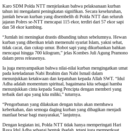
Karo SDM Polda NTT menjelaskan bahwa pelaksanaan kurban
tahun ini mengalami peningkatan signifikan. Secara keseluruhan,
jumlah hewan kurban yang disembelih di Polda NTT dan seluruh
jajaran Polres se-NTT mencapai 115 ekor, terdiri dari 57 ekor sapi
dan 58 ekor kambing.
“Jumlah ini meningkat drastis dibanding tahun sebelumnya. Hewan
kurban yang diberikan telah memenuhi syariat Islam, yakni sehat,
tidak cacat, dan cukup umur. Bobot sapi yang dikurbankan bahkan
mencapai hingga 700 kilogram,” jelas Kombes Juli Agung Pramono
dalam press releasenya.
Ia juga menyampaikan bahwa nilai-nilai kurban mengingatkan umat
pada keteladanan Nabi Ibrahim dan Nabi Ismail dalam
menunjukkan ketakwaan dan kepatuhan kepada Allah SWT. “Idul
Adha adalah momentum spiritual, bagaimana kita sebagai hamba
menunjukkan cinta kepada Sang Pencipta dengan memberi yang
terbaik dari apa yang kita miliki,” tuturnya.
“Pengorbanan yang dilakukan dengan tulus akan membawa
keberkahan, dan semoga daging kurban yang dibagikan menjadi
manfaat besar bagi masyarakat,” lanjutnya.
Dengan kegiatan ini, Polda NTT tidak hanya memperingati Hari
Raya Idul Adha sebagai bentuk ibadah, tetapi juga memperkuat