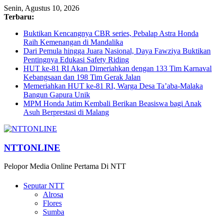
Senin, Agustus 10, 2026
Terbaru:
Buktikan Kencangnya CBR series, Pebalap Astra Honda
Raih Kemenangan di Mandalika
Dari Pemula hingga Juara Nasional, Daya Fawziya Buktikan
Pentingnya Edukasi Safety Riding
HUT ke-81 RI Akan Dimeriahkan dengan 133 Tim Karnaval
Kebangsaan dan 198 Tim Gerak Jalan
Memeriahkan HUT ke-81 RI, Warga Desa Ta’aba-Malaka
Bangun Gapura Unik
MPM Honda Jatim Kembali Berikan Beasiswa bagi Anak
Asuh Berprestasi di Malang
NTTONLINE
Pelopor Media Online Pertama Di NTT
Seputar NTT
Alrosa
Flores
Sumba