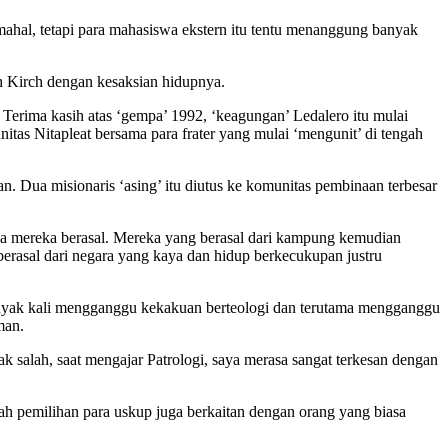
mahal, tetapi para mahasiswa ekstern itu tentu menanggung banyak
ulah Kirch dengan kesaksian hidupnya.
o. Terima kasih atas ‘gempa’ 1992, ‘keagungan’ Ledalero itu mulai
itas Nitapleat bersama para frater yang mulai ‘mengunit’ di tengah
Dua misionaris ‘asing’ itu diutus ke komunitas pembinaan terbesar
ana mereka berasal. Mereka yang berasal dari kampung kemudian
berasal dari negara yang kaya dan hidup berkecukupan justru
banyak kali mengganggu kekakuan berteologi dan terutama mengganggu
man.
k salah, saat mengajar Patrologi, saya merasa sangat terkesan dengan
kah pemilihan para uskup juga berkaitan dengan orang yang biasa