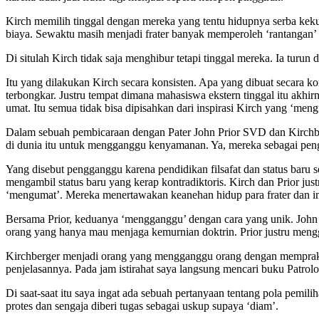
Kirch memilih tinggal dengan mereka yang tentu hidupnya serba keku
biaya. Sewaktu masih menjadi frater banyak memperoleh ‘rantangan’ (a
Di situlah Kirch tidak saja menghibur tetapi tinggal mereka. Ia turun d
Itu yang dilakukan Kirch secara konsisten. Apa yang dibuat secara kon
terbongkar. Justru tempat dimana mahasiswa ekstern tinggal itu akhir
umat. Itu semua tidak bisa dipisahkan dari inspirasi Kirch yang ‘men
Dalam sebuah pembicaraan dengan Pater John Prior SVD dan Kirchber
di dunia itu untuk mengganggu kenyamanan. Ya, mereka sebagai pe
Yang disebut pengganggu karena pendidikan filsafat dan status baru
mengambil status baru yang kerap kontradiktoris. Kirch dan Prior ju
‘mengumat’. Mereka menertawakan keanehan hidup para frater dan im
Bersama Prior, keduanya ‘mengganggu’ dengan cara yang unik. John 
orang yang hanya mau menjaga kemurnian doktrin. Prior justru men
Kirchberger menjadi orang yang mengganggu orang dengan mempraksiska
penjelasannya. Pada jam istirahat saya langsung mencari buku Patrolo
Di saat-saat itu saya ingat ada sebuah pertanyaan tentang pola pemil
protes dan sengaja diberi tugas sebagai uskup supaya ‘diam’.