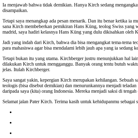
Ia menjawab bahwa tidak demikian. Hanya Kirch sedang mengangkat h
disampaikan.
Tetapi saya menangkap ada pesan menarik. Dan itu benar ketika ia mu
sana Kirch membeberkan pemikiran Hans Küng, teolog Swiss yang wak
madrid, saya hadiri kelasnya Hans Küng yang dulu dikisahkan oleh Ki
Jadi yang indah dari Kirch, bahwa dia bisa mengangkat tema-tema te
para mahasiswa agar bisa mendalami lebih jauh apa yang ia sedang k
Tetapi bukan itu yang utama. Kirchberger justru menunjukkan hal la
dilakukan Kirch untuk mengganggu. Banyak orang tentu butuh waktu 
jelas. Itulah Kirchberger.
Saya sangat yakin, kepergian Kirch merupakan kehilangan. Sebuah s
teologis (bisa disebut demikian) dan menurunkannya menjadi teladan i
daripada saya (kita) orang Indonesia. Mereka menjadi saksi di tengah 
Selamat jalan Pater Kirch. Terima kasih untuk kehidupanmu sebagai 