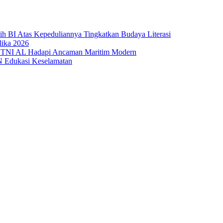
sih BI Atas Kepeduliannya Tingkatkan Budaya Literasi
lika 2026
 TNI AL Hadapi Ancaman Maritim Modern
N Edukasi Keselamatan