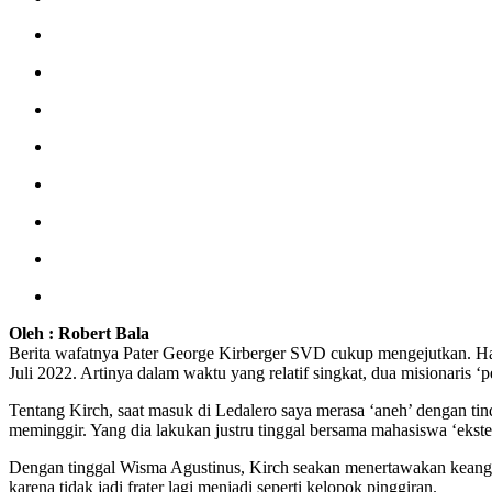
Oleh : Robert Bala
Berita wafatnya Pater George Kirberger SVD cukup mengejutkan. Hari
Juli 2022. Artinya dalam waktu yang relatif singkat, dua misionaris ‘p
Tentang Kirch, saat masuk di Ledalero saya merasa ‘aneh’ dengan ti
meminggir. Yang dia lakukan justru tinggal bersama mahasiswa ‘ekste
Dengan tinggal Wisma Agustinus, Kirch seakan menertawakan keangk
karena tidak jadi frater lagi menjadi seperti kelopok pinggiran.