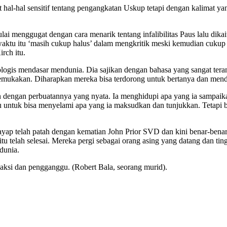
al-hal sensitif tentang pengangkatan Uskup tetapi dengan kalimat ya
lai menggugat dengan cara menarik tentang infalibilitas Paus lalu dik
tu itu ‘masih cukup halus’ dalam mengkritik meski kemudian cukup te
rch itu.
ologis mendasar mendunia. Dia sajikan dengan bahasa yang sangat tera
emukakan. Diharapkan mereka bisa terdorong untuk bertanya dan menda
in dengan perbuatannya yang nyata. Ia menghidupi apa yang ia sampai
untuk bisa menyelami apa yang ia maksudkan dan tunjukkan. Tetapi ba
ayap telah patah dengan kematian John Prior SVD dan kini benar-ben
tu telah selesai. Mereka pergi sebagai orang asing yang datang dan ti
dunia.
saksi dan pengganggu. (Robert Bala, seorang murid).