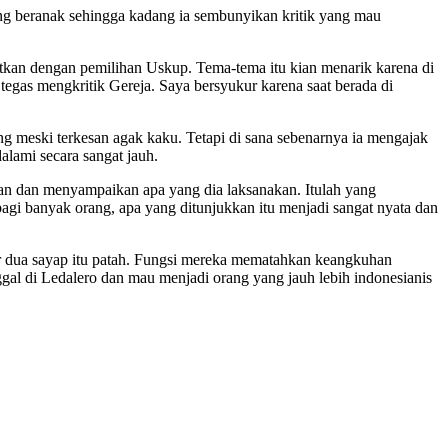
ng beranak sehingga kadang ia sembunyikan kritik yang mau
aitkan dengan pemilihan Uskup. Tema-tema itu kian menarik karena di
gas mengkritik Gereja. Saya bersyukur karena saat berada di
ng meski terkesan agak kaku. Tetapi di sana sebenarnya ia mengajak
lami secara sangat jauh.
kan dan menyampaikan apa yang dia laksanakan. Itulah yang
gi banyak orang, apa yang ditunjukkan itu menjadi sangat nyata dan
ar dua sayap itu patah. Fungsi mereka mematahkan keangkuhan
nggal di Ledalero dan mau menjadi orang yang jauh lebih indonesianis