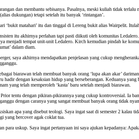
rangan dan membantu sebisanya. Pasalnya, meski kuliah tidak terlalu 
lias dukungan) tetapi setelah itu banyak ‘rintangan’.
ari ‘bukit matahari’ itu dan tinggal di Lereng bukit alias Wairpelit. It
sisten itu akhirnya perlahan tapi pasti diikuti oleh komunitas Ledaler
nya menjadi tempat unit-unit Ledalero. Kirch kemudian pindah ke komun
gumat’ dalam diam.
ger, saya akhirnya mendapatkan penjelasan yang cukup mengherankan. 
ngganggu.
 sebagai biarawan telah membuat banyak orang ‘lupa akan akar’ darim
stru hadir dengan kesaksian hidup yang berseberangan. Keduanya yang 
am yang telah memperoleh ‘kasta’ baru setelah menjadi biarawan.
Prior tentu dengan pikiran-pikirannya yang cukup kontroversial. Ia 
gganggu dengan caranya yang sangat membuat banyak orang tidak nya
n apa yang disebut teologi. Saya ingat saat di semester 2 kalau tida
gi yang bercover agak coklat tua.
ihan para uskup. Saya ingat pertanyaan ini saya ajukan kepadanya: Apa