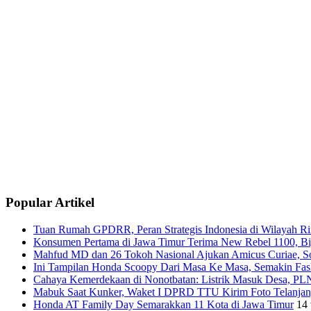
Popular Artikel
Tuan Rumah GPDRR, Peran Strategis Indonesia di Wilayah Rin
Konsumen Pertama di Jawa Timur Terima New Rebel 1100, Big
Mahfud MD dan 26 Tokoh Nasional Ajukan Amicus Curiae, Sor
Ini Tampilan Honda Scoopy Dari Masa Ke Masa, Semakin Fash
Cahaya Kemerdekaan di Nonotbatan: Listrik Masuk Desa, PLN
Mabuk Saat Kunker, Waket I DPRD TTU Kirim Foto Telanjang
Honda AT Family Day Semarakkan 11 Kota di Jawa Timur
14 