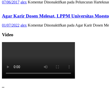
07/06/2017
alex
Komentar Dinonaktifkan
pada Peluncuran Harteknas
Agar Karir Dosen Melesat, LPPM Universitas Moest
01/07/2022
alex
Komentar Dinonaktifkan
pada Agar Karir Dosen Me
Video
–