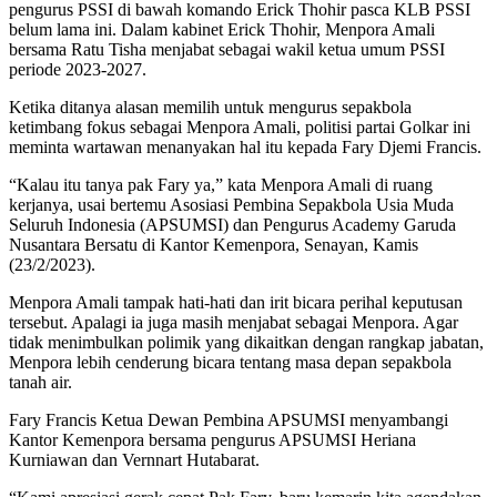
pengurus PSSI di bawah komando Erick Thohir pasca KLB PSSI
belum lama ini. Dalam kabinet Erick Thohir, Menpora Amali
bersama Ratu Tisha menjabat sebagai wakil ketua umum PSSI
periode 2023-2027.
Ketika ditanya alasan memilih untuk mengurus sepakbola
ketimbang fokus sebagai Menpora Amali, politisi partai Golkar ini
meminta wartawan menanyakan hal itu kepada Fary Djemi Francis.
“Kalau itu tanya pak Fary ya,” kata Menpora Amali di ruang
kerjanya, usai bertemu Asosiasi Pembina Sepakbola Usia Muda
Seluruh Indonesia (APSUMSI) dan Pengurus Academy Garuda
Nusantara Bersatu di Kantor Kemenpora, Senayan, Kamis
(23/2/2023).
Menpora Amali tampak hati-hati dan irit bicara perihal keputusan
tersebut. Apalagi ia juga masih menjabat sebagai Menpora. Agar
tidak menimbulkan polimik yang dikaitkan dengan rangkap jabatan,
Menpora lebih cenderung bicara tentang masa depan sepakbola
tanah air.
Fary Francis Ketua Dewan Pembina APSUMSI menyambangi
Kantor Kemenpora bersama pengurus APSUMSI Heriana
Kurniawan dan Vernnart Hutabarat.