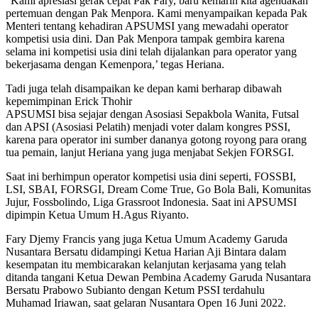
“Kami apresiasi gerak cepat Pak Fary, baru kemarin kita agendakan
pertemuan dengan Pak Menpora. Kami menyampaikan kepada Pak
Menteri tentang kehadiran APSUMSI yang mewadahi operator
kompetisi usia dini. Dan Pak Menpora tampak gembira karena
selama ini kompetisi usia dini telah dijalankan para operator yang
bekerjasama dengan Kemenpora,’ tegas Heriana.
Tadi juga telah disampaikan ke depan kami berharap dibawah
kepemimpinan Erick Thohir
APSUMSI bisa sejajar dengan Asosiasi Sepakbola Wanita, Futsal
dan APSI (Asosiasi Pelatih) menjadi voter dalam kongres PSSI,
karena para operator ini sumber dananya gotong royong para orang
tua pemain, lanjut Heriana yang juga menjabat Sekjen FORSGI.
Saat ini berhimpun operator kompetisi usia dini seperti, FOSSBI,
LSI, SBAI, FORSGI, Dream Come True, Go Bola Bali, Komunitas
Jujur, Fossbolindo, Liga Grassroot Indonesia. Saat ini APSUMSI
dipimpin Ketua Umum H.Agus Riyanto.
Fary Djemy Francis yang juga Ketua Umum Academy Garuda
Nusantara Bersatu didampingi Ketua Harian Aji Bintara dalam
kesempatan itu membicarakan kelanjutan kerjasama yang telah
ditanda tangani Ketua Dewan Pembina Academy Garuda Nusantara
Bersatu Prabowo Subianto dengan Ketum PSSI terdahulu
Muhamad Iriawan, saat gelaran Nusantara Open 16 Juni 2022.