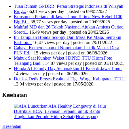
Tuan Rumah GPDRR, Peran Strategis Indonesia di Wilayah
Ring...
66,01 views per day
|
posted on 09/05/2022
Konsumen Pertama di Jawa Timur Terima New Rebel 1100,
Big Bi...
38,77 views per day
|
posted on 20/09/2025
Mahfud MD dan 26 Tokoh Nasional Ajukan Amicus Curiae,
Soroti...
16,49 views per day
|
posted on 20/02/2026
Ini Tampilan Honda Scoopy Dari Masa Ke Masa, Semakin
Fashion...
16,47 views per day
|
posted on 29/11/2022
Cahaya Kemerdekaan di Nonotbatan: Listrik Masuk Desa,
PLN Ed...
15 views per day
|
posted on 06/08/2026
Mabuk Saat Kunker, Waket I DPRD TTU Kirim Foto
Telanjang Bad...
14,87 views per day
|
posted on 01/11/2021
Honda AT Family Day Semarakkan 11 Kota di Jawa Timur
14 views per day
|
posted on 06/08/2026
Detik – Detik Proses Evakuasi Tiga Warga Kabupaten TTU...
13,94 views per day
|
posted on 17/05/2020
Kesehatan
Kesehatan