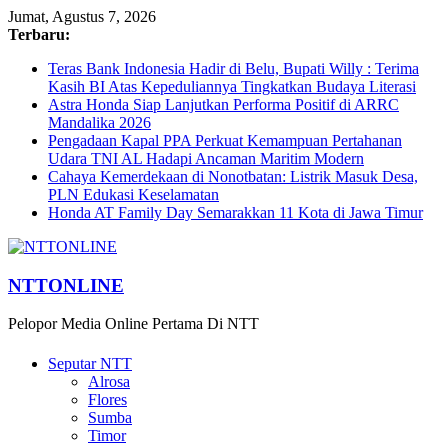
Jumat, Agustus 7, 2026
Terbaru:
Teras Bank Indonesia Hadir di Belu, Bupati Willy : Terima
Kasih BI Atas Kepeduliannya Tingkatkan Budaya Literasi
Astra Honda Siap Lanjutkan Performa Positif di ARRC
Mandalika 2026
Pengadaan Kapal PPA Perkuat Kemampuan Pertahanan
Udara TNI AL Hadapi Ancaman Maritim Modern
Cahaya Kemerdekaan di Nonotbatan: Listrik Masuk Desa,
PLN Edukasi Keselamatan
Honda AT Family Day Semarakkan 11 Kota di Jawa Timur
NTTONLINE
Pelopor Media Online Pertama Di NTT
Seputar NTT
Alrosa
Flores
Sumba
Timor