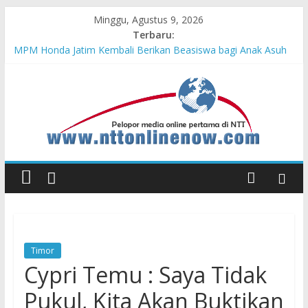
Minggu, Agustus 9, 2026
Terbaru:
MPM Honda Jatim Kembali Berikan Beasiswa bagi Anak Asuh
Berprestasi di Malang
MPM Honda Jatim Bersama YBSI Berikan Pemeriksaan dan
Pengobatan Gratis bagi 100 Veteran LVRI
Cross Border, Belu Garda Terdepan NKRI, Harus Jadi Pusat
Pertumbuhan Pariwisata
Bupati Belu Buka Garuda Sakti Cross Border Fest 2026
Konsisten Berprestasi, MPM Honda Jatim Borong 8 Gelar di
Safety Riding Honda
Timor
Cypri Temu : Saya Tidak
Pukul, Kita Akan Buktikan