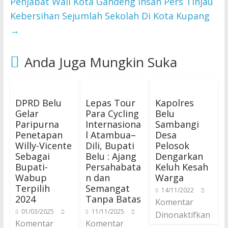
Penjabat Wali Kota Gandeng Insan Pers Tinjau
Kebersihan Sejumlah Sekolah Di Kota Kupang
→
Anda Juga Mungkin Suka
DPRD Belu
Lepas Tour
Kapolres
Gelar
Para Cycling
Belu
Paripurna
Internasiona
Sambangi
Penetapan
l Atambua–
Desa
Willy-Vicente
Dili, Bupati
Pelosok
Sebagai
Belu : Ajang
Dengarkan
Bupati-
Persahabata
Keluh Kesah
Wabup
n dan
Warga
Terpilih
Semangat
14/11/2022
2024
Tanpa Batas
Komentar
01/03/2025
11/11/2025
Dinonaktifkan
Komentar
Komentar